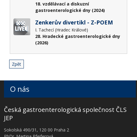
18. vzdělávací a diskuzní
gastroenterologické dny (2024)
Zenkerův divertikl - Z-POEM
I. Tachecí (Hradec Králové)
28. Hradecké gastroenterologické dny
(2026)
Zpět
O nás
Česká gastroenterologická společnost ČLS
JEP
Sokolská 490/31, 120 00 Praha 2
PhDr. Martina Pfeiferová,