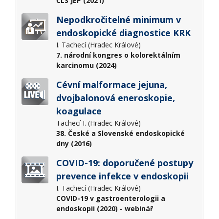
ČLS JEP (2021)
Nepodkročitelné minimum v
endoskopické diagnostice KRK
I. Tachecí (Hradec Králové)
7. národní kongres o kolorektálním
karcinomu (2024)
Cévní malformace jejuna,
dvojbalonová eneroskopie,
koagulace
Tachecí I. (Hradec Králové)
38. České a Slovenské endoskopické
dny (2016)
COVID-19: doporučené postupy
prevence infekce v endoskopii
I. Tachecí (Hradec Králové)
COVID-19 v gastroenterologii a
endoskopii (2020) - webinář