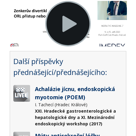
Další příspěvky
přednášející/přednášejícího:
Achalázie jícnu, endoskopická
myotomie (POEM)
I. Tachecí (Hradec Králové)
XXI. Hradecké gastroenterologické a
hepatologické dny a XI. Mezinárodní
endoskopický workshop (2017)
Mýty antisekreční léčby