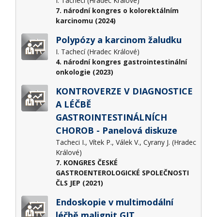
I. Tachecí (Hradec Králové)
7. národní kongres o kolorektálním
karcinomu (2024)
Polypózy a karcinom žaludku
I. Tachecí (Hradec Králové)
4. národní kongres gastrointestinální
onkologie (2023)
KONTROVERZE V DIAGNOSTICE
A LÉČBĚ
GASTROINTESTINÁLNÍCH
CHOROB - Panelová diskuze
Tacheci I., Vítek P., Válek V., Cyrany J. (Hradec
Králové)
7. KONGRES ČESKÉ
GASTROENTEROLOGICKÉ SPOLEČNOSTI
ČLS JEP (2021)
Endoskopie v multimodální
léčbě malignit GIT