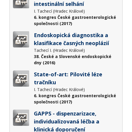
intestinální selhání
I. Tachecí (Hradec Králové)
6. kongres České gastroenterologické
společnosti (2017)
Endoskopická diagnostika a
klasifikace časných neoplázií
Tachecí I. (Hradec Králové)
38. České a Slovenské endoskopické
dny (2016)
State-of-art: Pilovité léze
tračníku
I. Tachecí (Hradec Králové)
6. kongres České gastroenterologické
společnosti (2017)
GAPPS - dispenzarizace,
individualizovaná léčba a
klinická doporučení