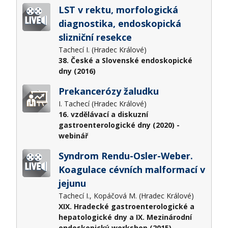
LST v rektu, morfologická
diagnostika, endoskopická
slizniční resekce
Tachecí I. (Hradec Králové)
38. České a Slovenské endoskopické
dny (2016)
Prekancerózy žaludku
I. Tachecí (Hradec Králové)
16. vzdělávací a diskuzní
gastroenterologické dny (2020) -
webinář
Syndrom Rendu-Osler-Weber.
Koagulace cévních malformací v
jejunu
Tachecí I., Kopáčová M. (Hradec Králové)
XIX. Hradecké gastroenterologické a
hepatologické dny a IX. Mezinárodní
endoskopický workshop (2015)