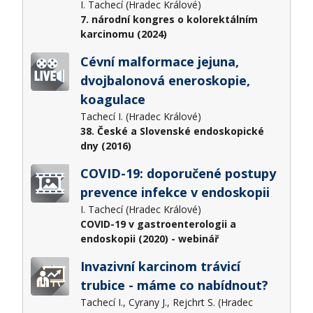
I. Tachecí (Hradec Králové)
7. národní kongres o kolorektálním
karcinomu (2024)
Cévní malformace jejuna,
dvojbalonová eneroskopie,
koagulace
Tachecí I. (Hradec Králové)
38. České a Slovenské endoskopické
dny (2016)
COVID-19: doporučené postupy
prevence infekce v endoskopii
I. Tachecí (Hradec Králové)
COVID-19 v gastroenterologii a
endoskopii (2020) - webinář
Invazivní karcinom trávicí
trubice - máme co nabídnout?
Tachecí I., Cyrany J., Rejchrt S. (Hradec