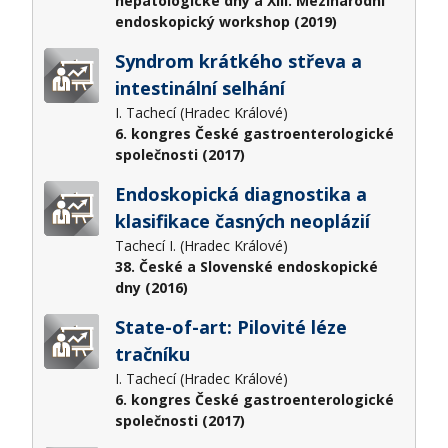
hepatologické dny a XIII. Mezinárodní
endoskopický workshop (2019)
Syndrom krátkého střeva a
intestinální selhání
I. Tachecí (Hradec Králové)
6. kongres České gastroenterologické
společnosti (2017)
Endoskopická diagnostika a
klasifikace časných neoplázií
Tachecí I. (Hradec Králové)
38. České a Slovenské endoskopické
dny (2016)
State-of-art: Pilovité léze
tračníku
I. Tachecí (Hradec Králové)
6. kongres České gastroenterologické
společnosti (2017)