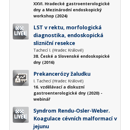
XXVI. Hradecké gastroenterologické
dny a Mezinárodní endoskopický
workshop (2024)
LST v rektu, morfologická
diagnostika, endoskopická
slizniční resekce
Tachecí I. (Hradec Králové)
38. České a Slovenské endoskopické
dny (2016)
Prekancerózy žaludku
I. Tachecí (Hradec Králové)
16. vzdělávací a diskuzní
gastroenterologické dny (2020) -
webinář
Syndrom Rendu-Osler-Weber.
Koagulace cévních malformací v
jejunu