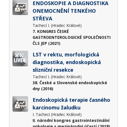
ENDOSKOPIE A DIAGNOSTIKA
ONEMOCNĚNÍ TENKÉHO
STŘEVA
Tachecí I. (Hradec Králové)
7. KONGRES ČESKÉ
GASTROENTEROLOGICKÉ SPOLEČNOSTI
ČLS JEP (2021)
LST v rektu, morfologická
diagnostika, endoskopická
slizniční resekce
Tachecí I. (Hradec Králové)
38. České a Slovenské endoskopické
dny (2016)
Endoskopická terapie časného
karcinomu žaludku
I. Tachecí (Hradec Králové)
II. národní kongres gastrointestinální
onkologie s mezinárodní účastí (2018)