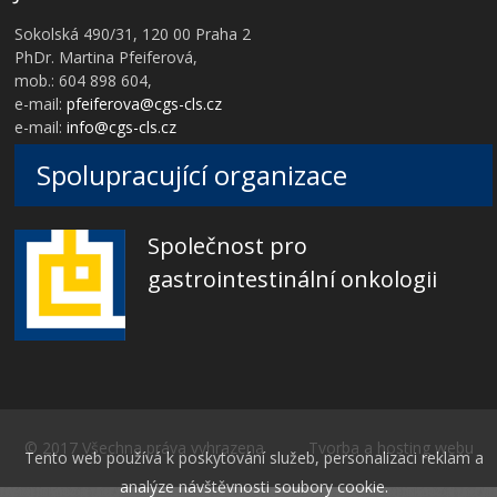
Sokolská 490/31, 120 00 Praha 2
PhDr. Martina Pfeiferová,
mob.: 604 898 604,
e-mail:
pfeiferova@cgs-cls.cz
e-mail:
info@cgs-cls.cz
Spolupracující organizace
Společnost pro
gastrointestinální onkologii
© 2017 Všechna práva vyhrazena Tvorba a hosting webu
Tento web používá k poskytování služeb, personalizaci reklam a
analýze návštěvnosti soubory cookie.