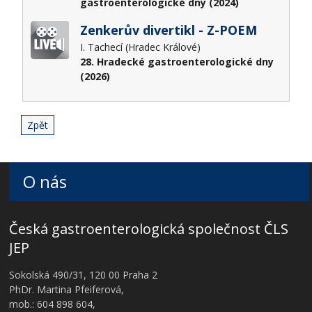
gastroenterologické dny (2024)
Zenkerův divertikl - Z-POEM
I. Tachecí (Hradec Králové)
28. Hradecké gastroenterologické dny
(2026)
Zpět
O nás
Česká gastroenterologická společnost ČLS
JEP
Sokolská 490/31, 120 00 Praha 2
PhDr. Martina Pfeiferová,
mob.: 604 898 604,