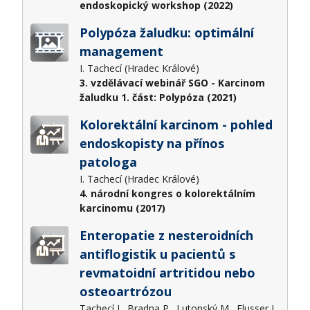
endoskopický workshop (2022)
Polypóza žaludku: optimální
management
I. Tachecí (Hradec Králové)
3. vzdělávací webinář SGO - Karcinom
žaludku 1. část: Polypóza (2021)
Kolorektální karcinom - pohled
endoskopisty na přínos
patologa
I. Tachecí (Hradec Králové)
4. národní kongres o kolorektálním
karcinomu (2017)
Enteropatie z nesteroidních
antiflogistik u pacientů s
revmatoidní artritidou nebo
osteoartrózou
Tachecí I., Bradna P., Lutonský M., Flusser J.,