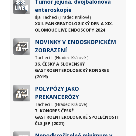
Tumor jejuna, dvojbalonová
enteroskopie
Ilja Tachecí (Hradec Králové)
XXII. PANKREATOLOGICKÝ DEN A XIX.
OLOMOUC LIVE ENDOSCOPY 2024
NOVINKY V ENDOSKOPICKÉM
ZOBRAZENÍ
Tachecí I. (Hradec Králové )
36. ČESKÝ A SLOVENSKÝ
GASTROENTEROLOGICKÝ KONGRES
(2019)
POLYPÓZY JAKO
PREKANCERÓZY
Tachecí I. (Hradec Králové)
7. KONGRES ČESKÉ
GASTROENTEROLOGICKÉ SPOLEČNOSTI
ČLS JEP (2021)
Nepodkročitelné minimum v