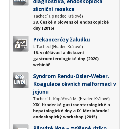
diagnostika, endoskopická
slizniční resekce
Tachecí I. (Hradec Králové)
38. České a Slovenské endoskopické
dny (2016)
Prekancerózy žaludku
I. Tachecí (Hradec Králové)
16. vzdělávací a diskuzní
gastroenterologické dny (2020) -
webinář
Syndrom Rendu-Osler-Weber.
Koagulace cévních malformací v
jejunu
Tachecí I., Kopáčová M. (Hradec Králové)
XIX. Hradecké gastroenterologické a
hepatologické dny a IX. Mezinárodní
endoskopický workshop (2015)
Pilovité léze – zvýšené riziko