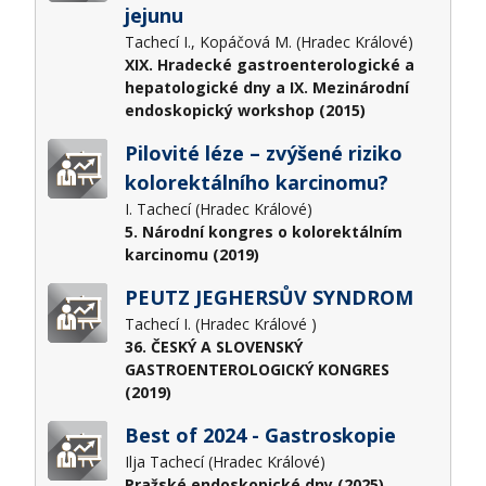
jejunu
Tachecí I., Kopáčová M. (Hradec Králové)
XIX. Hradecké gastroenterologické a
hepatologické dny a IX. Mezinárodní
endoskopický workshop (2015)
Pilovité léze – zvýšené riziko
kolorektálního karcinomu?
I. Tachecí (Hradec Králové)
5. Národní kongres o kolorektálním
karcinomu (2019)
PEUTZ JEGHERSŮV SYNDROM
Tachecí I. (Hradec Králové )
36. ČESKÝ A SLOVENSKÝ
GASTROENTEROLOGICKÝ KONGRES
(2019)
Best of 2024 - Gastroskopie
Ilja Tachecí (Hradec Králové)
Pražské endoskopické dny (2025)