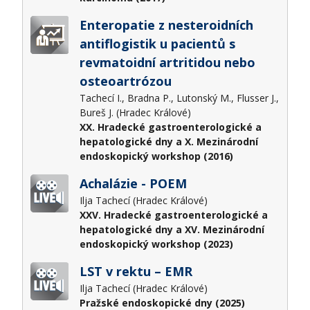
Enteropatie z nesteroidních
antiflogistik u pacientů s
revmatoidní artritidou nebo
osteoartrózou
Tachecí I., Bradna P., Lutonský M., Flusser J.,
Bureš J. (Hradec Králové)
XX. Hradecké gastroenterologické a
hepatologické dny a X. Mezinárodní
endoskopický workshop (2016)
Achalázie - POEM
Ilja Tachecí (Hradec Králové)
XXV. Hradecké gastroenterologické a
hepatologické dny a XV. Mezinárodní
endoskopický workshop (2023)
LST v rektu – EMR
Ilja Tachecí (Hradec Králové)
Pražské endoskopické dny (2025)