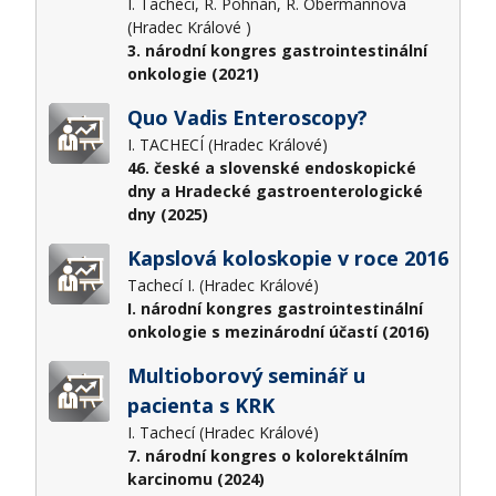
I. Tachecí, R. Pohnán, R. Obermannová
(Hradec Králové )
3. národní kongres gastrointestinální
onkologie (2021)
Quo Vadis Enteroscopy?
I. TACHECÍ (Hradec Králové)
46. české a slovenské endoskopické
dny a Hradecké gastroenterologické
dny (2025)
Kapslová koloskopie v roce 2016
Tachecí I. (Hradec Králové)
I. národní kongres gastrointestinální
onkologie s mezinárodní účastí (2016)
Multioborový seminář u
pacienta s KRK
I. Tachecí (Hradec Králové)
7. národní kongres o kolorektálním
karcinomu (2024)