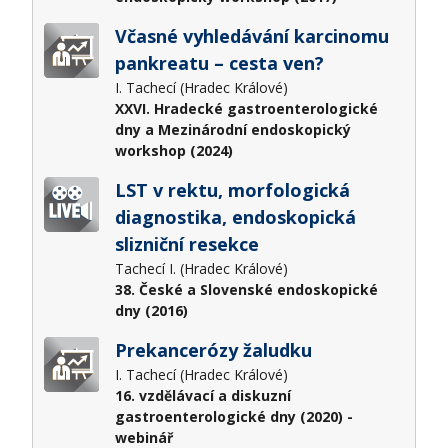
Včasné vyhledávání karcinomu
pankreatu – cesta ven?
I. Tachecí (Hradec Králové)
XXVI. Hradecké gastroenterologické
dny a Mezinárodní endoskopický
workshop (2024)
LST v rektu, morfologická
diagnostika, endoskopická
slizniční resekce
Tachecí I. (Hradec Králové)
38. České a Slovenské endoskopické
dny (2016)
Prekancerózy žaludku
I. Tachecí (Hradec Králové)
16. vzdělávací a diskuzní
gastroenterologické dny (2020) -
webinář