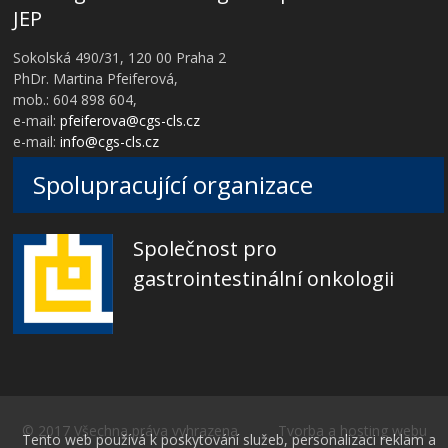
JEP
Sokolská 490/31, 120 00 Praha 2
PhDr. Martina Pfeiferová,
mob.: 604 898 604,
e-mail:
pfeiferova@cgs-cls.cz
e-mail:
info@cgs-cls.cz
Spolupracující organizace
Společnost pro
gastrointestinální onkologii
© 2017 Všechna práva vyhrazena Tvorba a hosting webu
Tento web používá k poskytování služeb, personalizaci reklam a