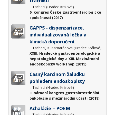
tračníku
I. Tachecí (Hradec Králové)
6. kongres České gastroenterologické
společnosti (2017)
GAPPS - dispenzarizace,
individualizovaná léčba a
klinická doporučení
I. Tachecí, K. Kamarádová (Hradec Králové)
XXIII. Hradecké gastroenterologické a
hepatologické dny a XIII. Mezinárodní
endoskopický workshop (2019)
Časný karcinom žaludku
pohledem endoskopisty
I. Tachecí (Hradec Králové)
II. národní kongres gastrointestinální
onkologie s mezinárodní účastí (2018)
Achalázie – POEM
I. Tachecí (Hradec Králové)