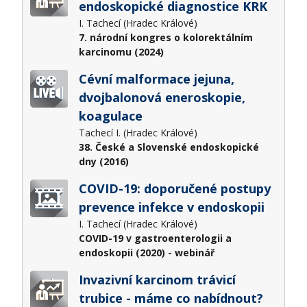
endoskopické diagnostice KRK
I. Tachecí (Hradec Králové)
7. národní kongres o kolorektálním
karcinomu (2024)
Cévní malformace jejuna,
dvojbalonová eneroskopie,
koagulace
Tachecí I. (Hradec Králové)
38. České a Slovenské endoskopické
dny (2016)
COVID-19: doporučené postupy
prevence infekce v endoskopii
I. Tachecí (Hradec Králové)
COVID-19 v gastroenterologii a
endoskopii (2020) - webinář
Invazivní karcinom trávicí
trubice - máme co nabídnout?