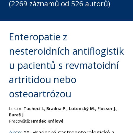
(2269 záznamů od 526 autorů)
Enteropatie z
nesteroidních antiflogistik
u pacientů s revmatoidní
artritidou nebo
osteoartrózou
Lektor:
Tachecí I., Bradna P., Lutonský M., Flusser J.,
Bureš J.
Pracoviště:
Hradec Králové
Akce:
XX. Hradecké gastroenterologické a