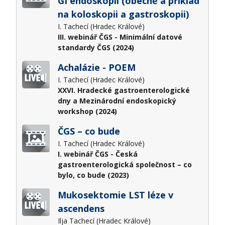
GI endoskopii (obecně a příklad
na koloskopii a gastroskopii)
I. Tachecí (Hradec Králové)
III. webinář ČGS - Minimální datové
standardy ČGS (2024)
Achalázie - POEM
I. Tachecí (Hradec Králové)
XXVI. Hradecké gastroenterologické
dny a Mezinárodní endoskopický
workshop (2024)
ČGS – co bude
I. Tachecí (Hradec Králové)
I. webinář ČGS - Česká
gastroenterologická společnost – co
bylo, co bude (2023)
Mukosektomie LST léze v
ascendens
Ilja Tachecí (Hradec Králové)