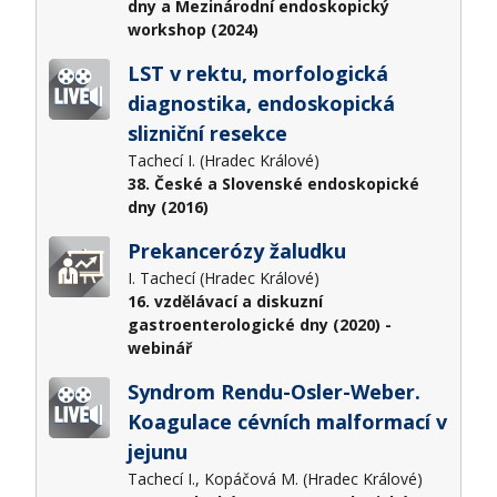
dny a Mezinárodní endoskopický
workshop (2024)
LST v rektu, morfologická
diagnostika, endoskopická
slizniční resekce
Tachecí I. (Hradec Králové)
38. České a Slovenské endoskopické
dny (2016)
Prekancerózy žaludku
I. Tachecí (Hradec Králové)
16. vzdělávací a diskuzní
gastroenterologické dny (2020) -
webinář
Syndrom Rendu-Osler-Weber.
Koagulace cévních malformací v
jejunu
Tachecí I., Kopáčová M. (Hradec Králové)