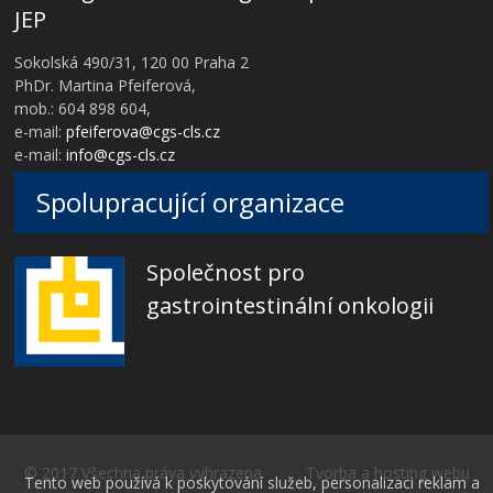
JEP
Sokolská 490/31, 120 00 Praha 2
PhDr. Martina Pfeiferová,
mob.: 604 898 604,
e-mail:
pfeiferova@cgs-cls.cz
e-mail:
info@cgs-cls.cz
Spolupracující organizace
Společnost pro
gastrointestinální onkologii
© 2017 Všechna práva vyhrazena Tvorba a hosting webu
Tento web používá k poskytování služeb, personalizaci reklam a