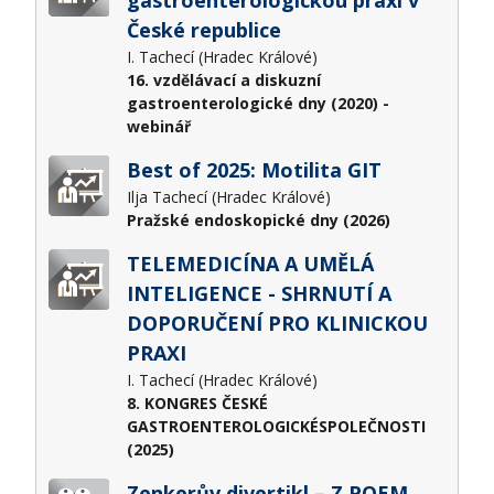
gastroenterologickou praxi v
České republice
I. Tachecí (Hradec Králové)
16. vzdělávací a diskuzní
gastroenterologické dny (2020) -
webinář
Best of 2025: Motilita GIT
Ilja Tachecí (Hradec Králové)
Pražské endoskopické dny (2026)
TELEMEDICÍNA A UMĚLÁ
INTELIGENCE - SHRNUTÍ A
DOPORUČENÍ PRO KLINICKOU
PRAXI
I. Tachecí (Hradec Králové)
8. KONGRES ČESKÉ
GASTROENTEROLOGICKÉSPOLEČNOSTI
(2025)
Zenkerův divertikl – Z POEM