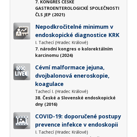
7. KONGRES ČESKÉ
GASTROENTEROLOGICKÉ SPOLEČNOSTI
ČLS JEP (2021)
Nepodkročitelné minimum v
endoskopické diagnostice KRK
I. Tachecí (Hradec Králové)
7. národní kongres o kolorektálním
karcinomu (2024)
Cévní malformace jejuna,
dvojbalonová eneroskopie,
koagulace
Tachecí I. (Hradec Králové)
38. České a Slovenské endoskopické
dny (2016)
COVID-19: doporučené postupy
prevence infekce v endoskopii
I. Tachecí (Hradec Králové)