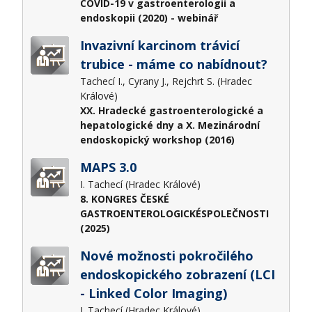
COVID-19 v gastroenterologii a
endoskopii (2020) - webinář
Invazivní karcinom trávicí
trubice - máme co nabídnout?
Tachecí I., Cyrany J., Rejchrt S. (Hradec
Králové)
XX. Hradecké gastroenterologické a
hepatologické dny a X. Mezinárodní
endoskopický workshop (2016)
MAPS 3.0
I. Tachecí (Hradec Králové)
8. KONGRES ČESKÉ
GASTROENTEROLOGICKÉSPOLEČNOSTI
(2025)
Nové možnosti pokročilého
endoskopického zobrazení (LCI
- Linked Color Imaging)
I. Tachecí (Hradec Králové)