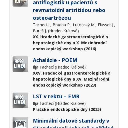
antiflogistik u pacientů s
revmatoidní artritidou nebo
osteoartrózou
Tachecí I., Bradna P., Lutonský M., Flusser J.,
Bureš J. (Hradec Králové)
XX. Hradecké gastroenterologické a
hepatologické dny a X. Mezinárodní
endoskopický workshop (2016)
Achalázie - POEM
Ilja Tachecí (Hradec Králové)
XXV. Hradecké gastroenterologické a
hepatologické dny a XV. Mezinárodní
endoskopický workshop (2023)
LST v rektu – EMR
Ilja Tachecí (Hradec Králové)
Pražské endoskopické dny (2025)
Minimální datové standardy v