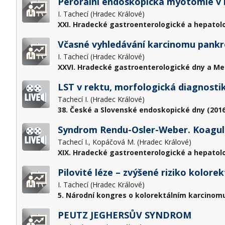
Perorální endoskopická myotomie v l
I. Tachecí (Hradec Králové)
XXI. Hradecké gastroenterologické a hepatol
Včasné vyhledávání karcinomu pankr
I. Tachecí (Hradec Králové)
XXVI. Hradecké gastroenterologické dny a Me
LST v rektu, morfologická diagnostik
Tachecí I. (Hradec Králové)
38. České a Slovenské endoskopické dny (2016
Syndrom Rendu-Osler-Weber. Koagula
Tachecí I., Kopáčová M. (Hradec Králové)
XIX. Hradecké gastroenterologické a hepatol
Pilovité léze – zvýšené riziko kolore
I. Tachecí (Hradec Králové)
5. Národní kongres o kolorektálním karcinomu
PEUTZ JEGHERSŮV SYNDROM