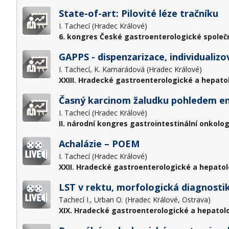
State-of-art: Pilovité léze tračníku
I. Tachecí (Hradec Králové)
6. kongres České gastroenterologické společn
GAPPS - dispenzarizace, individualizo
I. Tachecí, K. Kamarádová (Hradec Králové)
XXIII. Hradecké gastroenterologické a hepato
Časný karcinom žaludku pohledem e
I. Tachecí (Hradec Králové)
II. národní kongres gastrointestinální onkolog
Achalázie – POEM
I. Tachecí (Hradec Králové)
XXII. Hradecké gastroenterologické a hepatol
LST v rektu, morfologická diagnostik
Tachecí I., Urban O. (Hradec Králové, Ostrava)
XIX. Hradecké gastroenterologické a hepatol