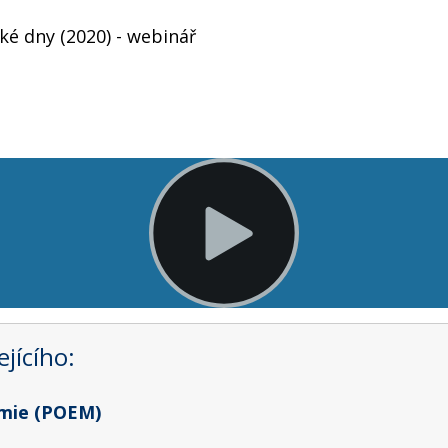
ké dny (2020) - webinář
jícího:
omie (POEM)