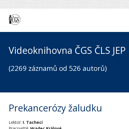
Videoknihovna ČGS ČLS JEP
(2269 záznamů od 526 autorů)
Prekancerózy žaludku
Lektor:
I. Tachecí
Pracoviště:
Hradec Králové