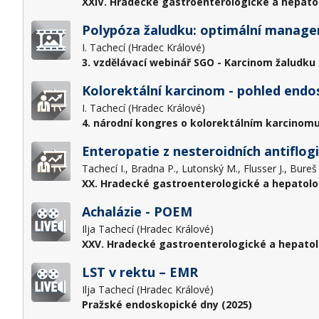
XXIV. Hradecké gastroenterologické a hepato
Polypóza žaludku: optimální manag
I. Tachecí (Hradec Králové)
3. vzdělávací webinář SGO - Karcinom žaludku 1
Kolorektální karcinom - pohled endo
I. Tachecí (Hradec Králové)
4. národní kongres o kolorektálním karcinomu
Enteropatie z nesteroidních antiflog
Tachecí I., Bradna P., Lutonský M., Flusser J., Bureš
XX. Hradecké gastroenterologické a hepatolo
Achalázie - POEM
Ilja Tachecí (Hradec Králové)
XXV. Hradecké gastroenterologické a hepatol
LST v rektu – EMR
Ilja Tachecí (Hradec Králové)
Pražské endoskopické dny (2025)