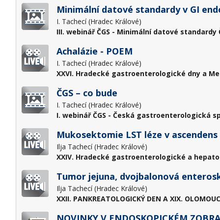
Minimální datové standardy v GI endo
I. Tachecí (Hradec Králové)
III. webinář ČGS - Minimální datové standardy 
Achalázie - POEM
I. Tachecí (Hradec Králové)
XXVI. Hradecké gastroenterologické dny a Me
ČGS – co bude
I. Tachecí (Hradec Králové)
I. webinář ČGS - Česká gastroenterologická sp
Mukosektomie LST léze v ascendens
Ilja Tachecí (Hradec Králové)
XXIV. Hradecké gastroenterologické a hepato
Tumor jejuna, dvojbalonová enter
Ilja Tachecí (Hradec Králové)
XXII. PANKREATOLOGICKÝ DEN A XIX. OLOMOUC
NOVINKY V ENDOSKOPICKÉM ZOBRA