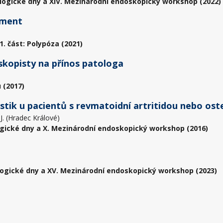
logické dny a XIV. Mezinárodní endoskopický workshop (2022)
ement
. část: Polypóza (2021)
skopisty na přínos patologa
 (2017)
istik u pacientů s revmatoidní artritidou nebo os
 J. (Hradec Králové)
gické dny a X. Mezinárodní endoskopický workshop (2016)
ogické dny a XV. Mezinárodní endoskopický workshop (2023)