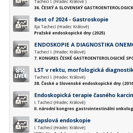
Tachecí I. (Hradec Králové )
36. ČESKÝ A SLOVENSKÝ GASTROENTEROLOGICK
Best of 2024 - Gastroskopie
Ilja Tachecí (Hradec Králové)
Pražské endoskopické dny (2025)
ENDOSKOPIE A DIAGNOSTIKA ONEM
Tachecí I. (Hradec Králové)
7. KONGRES ČESKÉ GASTROENTEROLOGICKÉ SPOL
LST v rektu, morfologická diagnostik
Tachecí I. (Hradec Králové)
38. České a Slovenské endoskopické dny (2016
Endoskopická terapie časného karci
I. Tachecí (Hradec Králové)
II. národní kongres gastrointestinální onkolog
Kapslová endoskopie
I. Tachecí (Hradec Králové)