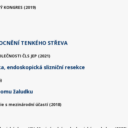
Ý KONGRES (2019)
OCNĚNÍ TENKÉHO STŘEVA
EČNOSTI ČLS JEP (2021)
a, endoskopická slizniční resekce
)
nomu žaludku
ie s mezinárodní účastí (2018)