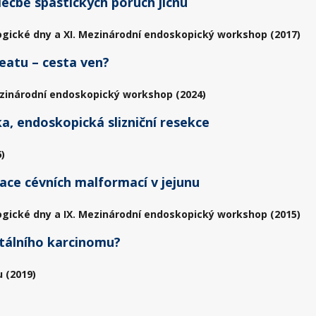
éčbě spastických poruch jícnu
ogické dny a XI. Mezinárodní endoskopický workshop (2017)
eatu – cesta ven?
zinárodní endoskopický workshop (2024)
a, endoskopická slizniční resekce
)
ce cévních malformací v jejunu
ogické dny a IX. Mezinárodní endoskopický workshop (2015)
ktálního karcinomu?
 (2019)