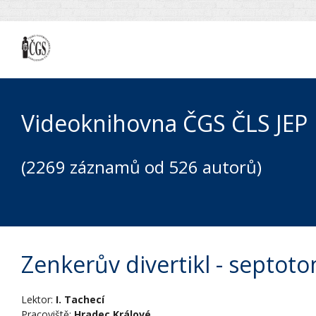
Videoknihovna ČGS ČLS JEP
(2269 záznamů od 526 autorů)
Zenkerův divertikl - septot
Lektor:
I. Tachecí
Pracoviště:
Hradec Králové