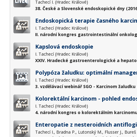
Tachecí I. (Hradec Králové)
38. České a Slovenské endoskopické dny (2016
Endoskopická terapie časného karci
I. Tachecí (Hradec Králové)
II. národní kongres gastrointestinální onkolog
Kapslová endoskopie
I. Tachecí (Hradec Králové)
XXIV. Hradecké gastroenterologické a hepato
Polypóza žaludku: optimální manag
I. Tachecí (Hradec Králové)
3. vzdělávací webinář SGO - Karcinom žaludku 1
Kolorektální karcinom - pohled endo
I. Tachecí (Hradec Králové)
4. národní kongres o kolorektálním karcinomu
Enteropatie z nesteroidních antiflog
Tachecí I., Bradna P., Lutonský M., Flusser J., Bureš