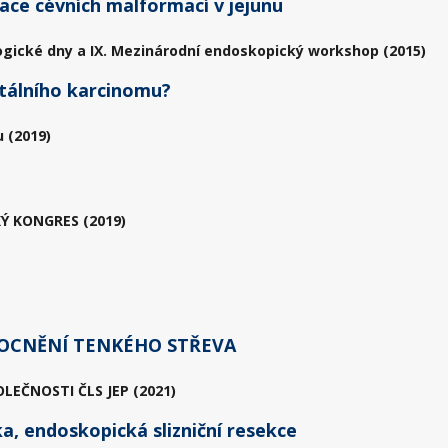
ce cévních malformací v jejunu
ogické dny a IX. Mezinárodní endoskopický workshop (2015)
ktálního karcinomu?
 (2019)
Ý KONGRES (2019)
OCNĚNÍ TENKÉHO STŘEVA
EČNOSTI ČLS JEP (2021)
a, endoskopická slizniční resekce