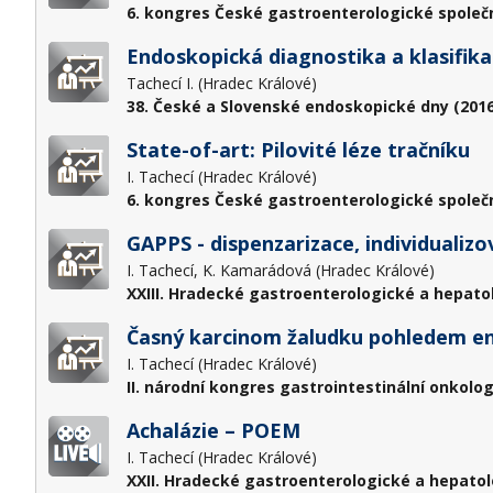
6. kongres České gastroenterologické společn
Endoskopická diagnostika a klasifika
Tachecí I. (Hradec Králové)
38. České a Slovenské endoskopické dny (2016
State-of-art: Pilovité léze tračníku
I. Tachecí (Hradec Králové)
6. kongres České gastroenterologické společn
GAPPS - dispenzarizace, individualizo
I. Tachecí, K. Kamarádová (Hradec Králové)
XXIII. Hradecké gastroenterologické a hepato
Časný karcinom žaludku pohledem e
I. Tachecí (Hradec Králové)
II. národní kongres gastrointestinální onkolog
Achalázie – POEM
I. Tachecí (Hradec Králové)
XXII. Hradecké gastroenterologické a hepatol