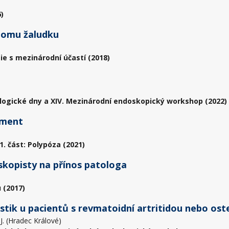
)
nomu žaludku
ie s mezinárodní účastí (2018)
logické dny a XIV. Mezinárodní endoskopický workshop (2022)
ement
. část: Polypóza (2021)
skopisty na přínos patologa
 (2017)
istik u pacientů s revmatoidní artritidou nebo os
 J. (Hradec Králové)