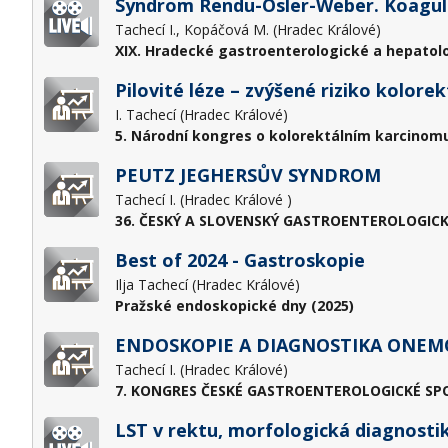
Syndrom Rendu-Osler-Weber. Koagula
Tachecí I., Kopáčová M. (Hradec Králové)
XIX. Hradecké gastroenterologické a hepatol
Pilovité léze – zvýšené riziko kolore
I. Tachecí (Hradec Králové)
5. Národní kongres o kolorektálním karcinomu
PEUTZ JEGHERSŮV SYNDROM
Tachecí I. (Hradec Králové )
36. ČESKÝ A SLOVENSKÝ GASTROENTEROLOGICK
Best of 2024 - Gastroskopie
Ilja Tachecí (Hradec Králové)
Pražské endoskopické dny (2025)
ENDOSKOPIE A DIAGNOSTIKA ONEM
Tachecí I. (Hradec Králové)
7. KONGRES ČESKÉ GASTROENTEROLOGICKÉ SPOL
LST v rektu, morfologická diagnostik