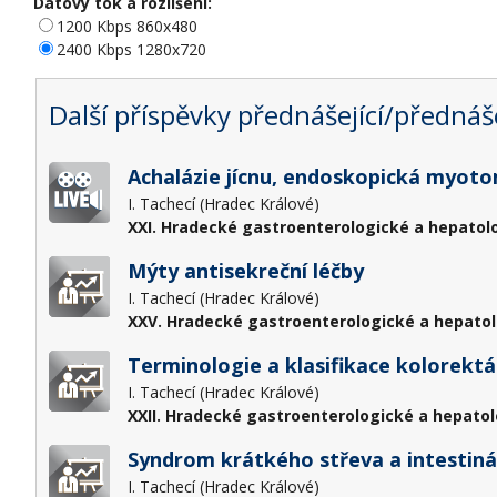
Datový tok a rozlišení:
1200 Kbps 860x480
2400 Kbps 1280x720
Další příspěvky přednášející/přednáše
Achalázie jícnu, endoskopická myot
I. Tachecí (Hradec Králové)
XXI. Hradecké gastroenterologické a hepatol
Mýty antisekreční léčby
I. Tachecí (Hradec Králové)
XXV. Hradecké gastroenterologické a hepatol
Terminologie a klasifikace kolorektál
I. Tachecí (Hradec Králové)
XXII. Hradecké gastroenterologické a hepatol
Syndrom krátkého střeva a intestinál
I. Tachecí (Hradec Králové)