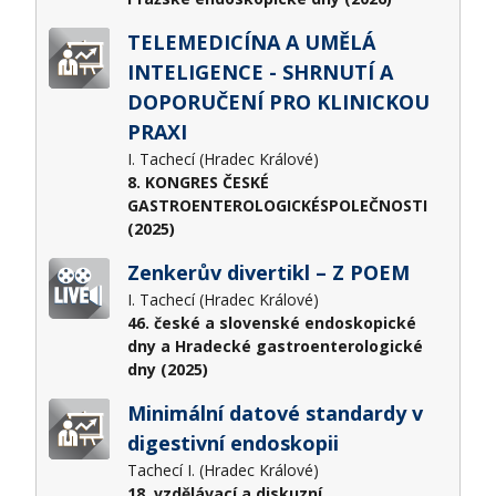
TELEMEDICÍNA A UMĚLÁ
INTELIGENCE - SHRNUTÍ A
DOPORUČENÍ PRO KLINICKOU
PRAXI
I. Tachecí (Hradec Králové)
8. KONGRES ČESKÉ
GASTROENTEROLOGICKÉSPOLEČNOSTI
(2025)
Zenkerův divertikl – Z POEM
I. Tachecí (Hradec Králové)
46. české a slovenské endoskopické
dny a Hradecké gastroenterologické
dny (2025)
Minimální datové standardy v
digestivní endoskopii
Tachecí I. (Hradec Králové)
18. vzdělávací a diskuzní