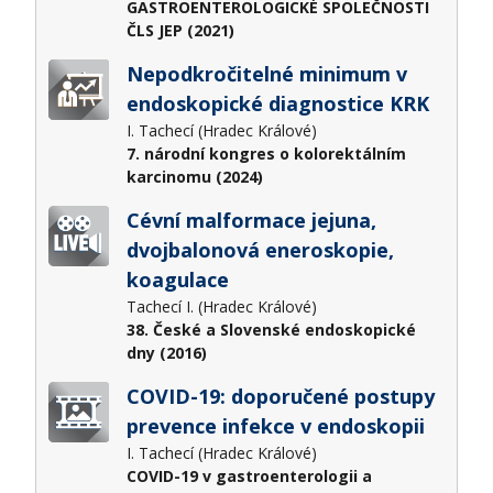
GASTROENTEROLOGICKÉ SPOLEČNOSTI
ČLS JEP (2021)
Nepodkročitelné minimum v
endoskopické diagnostice KRK
I. Tachecí (Hradec Králové)
7. národní kongres o kolorektálním
karcinomu (2024)
Cévní malformace jejuna,
dvojbalonová eneroskopie,
koagulace
Tachecí I. (Hradec Králové)
38. České a Slovenské endoskopické
dny (2016)
COVID-19: doporučené postupy
prevence infekce v endoskopii
I. Tachecí (Hradec Králové)
COVID-19 v gastroenterologii a