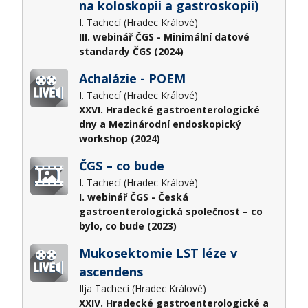
na koloskopii a gastroskopii)
I. Tachecí (Hradec Králové)
III. webinář ČGS - Minimální datové
standardy ČGS (2024)
Achalázie - POEM
I. Tachecí (Hradec Králové)
XXVI. Hradecké gastroenterologické
dny a Mezinárodní endoskopický
workshop (2024)
ČGS – co bude
I. Tachecí (Hradec Králové)
I. webinář ČGS - Česká
gastroenterologická společnost – co
bylo, co bude (2023)
Mukosektomie LST léze v
ascendens
Ilja Tachecí (Hradec Králové)
XXIV. Hradecké gastroenterologické a