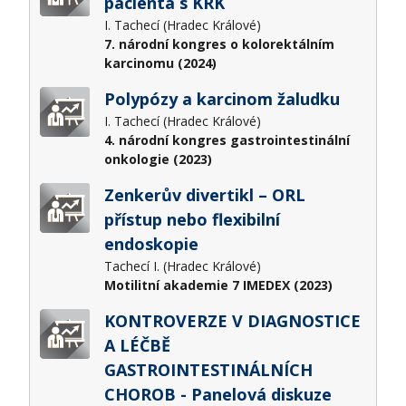
pacienta s KRK
I. Tachecí (Hradec Králové)
7. národní kongres o kolorektálním
karcinomu (2024)
Polypózy a karcinom žaludku
I. Tachecí (Hradec Králové)
4. národní kongres gastrointestinální
onkologie (2023)
Zenkerův divertikl – ORL
přístup nebo flexibilní
endoskopie
Tachecí I. (Hradec Králové)
Motilitní akademie 7 IMEDEX (2023)
KONTROVERZE V DIAGNOSTICE
A LÉČBĚ
GASTROINTESTINÁLNÍCH
CHOROB - Panelová diskuze