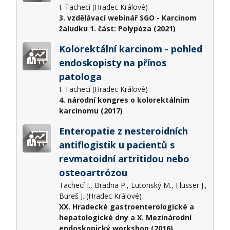
I. Tachecí (Hradec Králové)
3. vzdělávací webinář SGO - Karcinom
žaludku 1. část: Polypóza (2021)
Kolorektální karcinom - pohled
endoskopisty na přínos
patologa
I. Tachecí (Hradec Králové)
4. národní kongres o kolorektálním
karcinomu (2017)
Enteropatie z nesteroidních
antiflogistik u pacientů s
revmatoidní artritidou nebo
osteoartrózou
Tachecí I., Bradna P., Lutonský M., Flusser J.,
Bureš J. (Hradec Králové)
XX. Hradecké gastroenterologické a
hepatologické dny a X. Mezinárodní
endoskopický workshop (2016)