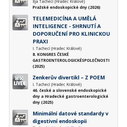
Ilja Tachecí (Hradec Králové)
Pražské endoskopické dny (2026)
TELEMEDICÍNA A UMĚLÁ
INTELIGENCE - SHRNUTÍ A
DOPORUČENÍ PRO KLINICKOU
PRAXI
I. Tachecí (Hradec Králové)
8. KONGRES ČESKÉ
GASTROENTEROLOGICKÉSPOLEČNOSTI
(2025)
Zenkerův divertikl – Z POEM
I. Tachecí (Hradec Králové)
46. české a slovenské endoskopické
dny a Hradecké gastroenterologické
dny (2025)
Minimální datové standardy v
digestivní endoskopii