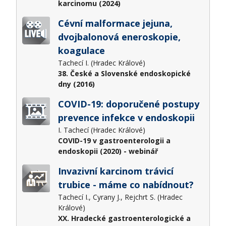
karcinomu (2024)
Cévní malformace jejuna,
dvojbalonová eneroskopie,
koagulace
Tachecí I. (Hradec Králové)
38. České a Slovenské endoskopické
dny (2016)
COVID-19: doporučené postupy
prevence infekce v endoskopii
I. Tachecí (Hradec Králové)
COVID-19 v gastroenterologii a
endoskopii (2020) - webinář
Invazivní karcinom trávicí
trubice - máme co nabídnout?
Tachecí I., Cyrany J., Rejchrt S. (Hradec
Králové)
XX. Hradecké gastroenterologické a