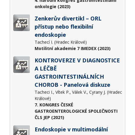
4. národní kongres gastrointestinální
onkologie (2023)
Zenkerův divertikl – ORL
přístup nebo flexibilní
endoskopie
Tachecí I. (Hradec Králové)
Motilitní akademie 7 IMEDEX (2023)
KONTROVERZE V DIAGNOSTICE
A LÉČBĚ
GASTROINTESTINÁLNÍCH
CHOROB - Panelová diskuze
Tacheci I., Vítek P., Válek V., Cyrany J. (Hradec
Králové)
7. KONGRES ČESKÉ
GASTROENTEROLOGICKÉ SPOLEČNOSTI
ČLS JEP (2021)
Endoskopie v multimodální