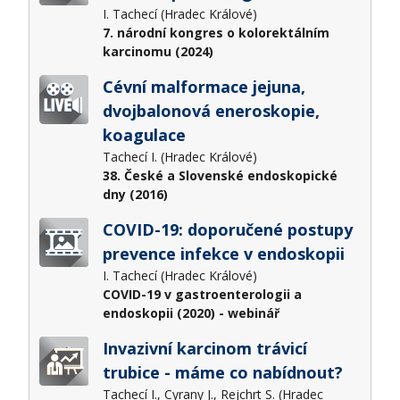
I. Tachecí (Hradec Králové)
7. národní kongres o kolorektálním
karcinomu (2024)
Cévní malformace jejuna,
dvojbalonová eneroskopie,
koagulace
Tachecí I. (Hradec Králové)
38. České a Slovenské endoskopické
dny (2016)
COVID-19: doporučené postupy
prevence infekce v endoskopii
I. Tachecí (Hradec Králové)
COVID-19 v gastroenterologii a
endoskopii (2020) - webinář
Invazivní karcinom trávicí
trubice - máme co nabídnout?
Tachecí I., Cyrany J., Rejchrt S. (Hradec