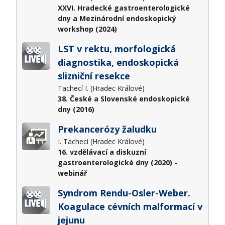
XXVI. Hradecké gastroenterologické
dny a Mezinárodní endoskopický
workshop (2024)
LST v rektu, morfologická
diagnostika, endoskopická
slizniční resekce
Tachecí I. (Hradec Králové)
38. České a Slovenské endoskopické
dny (2016)
Prekancerózy žaludku
I. Tachecí (Hradec Králové)
16. vzdělávací a diskuzní
gastroenterologické dny (2020) -
webinář
Syndrom Rendu-Osler-Weber.
Koagulace cévních malformací v
jejunu