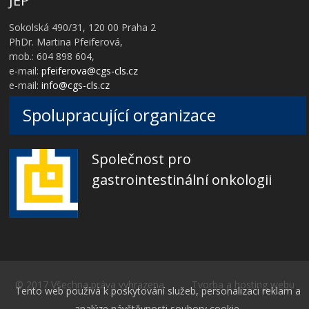
JEP
Sokolská 490/31, 120 00 Praha 2
PhDr. Martina Pfeiferová,
mob.: 604 898 604,
e-mail:
pfeiferova@cgs-cls.cz
e-mail:
info@cgs-cls.cz
Spolupracující organizace
Společnost pro
gastrointestinální onkologii
© 2017 Všechna práva vyhrazena Tvorba a hosting webu
Tento web používá k poskytování služeb, personalizaci reklam a
analýze návštěvnosti soubory cookie.