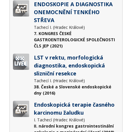
ENDOSKOPIE A DIAGNOSTIKA
ONEMOCNĚNÍ TENKÉHO
STŘEVA
Tachecí I. (Hradec Králové)
7. KONGRES ČESKÉ
GASTROENTEROLOGICKÉ SPOLEČNOSTI
ČLS JEP (2021)
LST v rektu, morfologická
diagnostika, endoskopická
slizniční resekce
Tachecí I. (Hradec Králové)
38. České a Slovenské endoskopické
dny (2016)
Endoskopická terapie časného
karcinomu žaludku
I. Tachecí (Hradec Králové)
II. národní kongres gastrointestinální