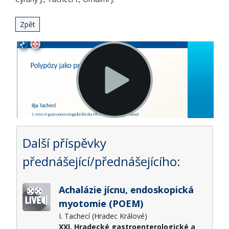
Zpět
Další příspěvky
přednášející/přednášejícího:
Achalázie jícnu, endoskopická
myotomie (POEM)
I. Tachecí (Hradec Králové)
XXI. Hradecké gastroenterologické a