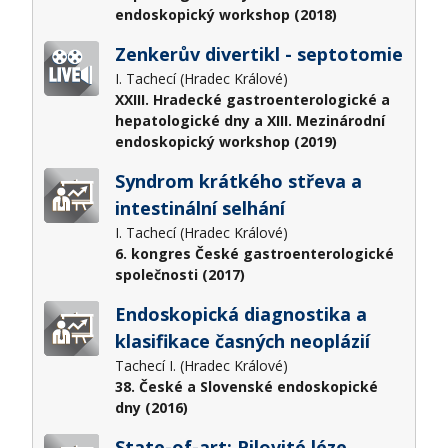
endoskopický workshop (2018)
Zenkerův divertikl - septotomie
I. Tachecí (Hradec Králové)
XXIII. Hradecké gastroenterologické a
hepatologické dny a XIII. Mezinárodní
endoskopický workshop (2019)
Syndrom krátkého střeva a
intestinální selhání
I. Tachecí (Hradec Králové)
6. kongres České gastroenterologické
společnosti (2017)
Endoskopická diagnostika a
klasifikace časných neoplázií
Tachecí I. (Hradec Králové)
38. České a Slovenské endoskopické
dny (2016)
State-of-art: Pilovité léze