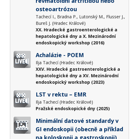
revmatoidní artritidou nebo
osteoartrózou
Tachecí I., Bradna P., Lutonský M., Flusser J.,
Bureš J. (Hradec Králové)
XX. Hradecké gastroenterologické a
hepatologické dny a X. Mezinárodní
endoskopický workshop (2016)
Achalázie - POEM
Ilja Tachecí (Hradec Králové)
XXV. Hradecké gastroenterologické a
hepatologické dny a XV. Mezinárodní
endoskopický workshop (2023)
LST v rektu – EMR
Ilja Tachecí (Hradec Králové)
Pražské endoskopické dny (2025)
Minimální datové standardy v
GI endoskopii (obecně a příklad
na koloskopii a gastroskopii)