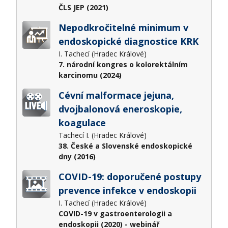
ČLS JEP (2021)
Nepodkročitelné minimum v
endoskopické diagnostice KRK
I. Tachecí (Hradec Králové)
7. národní kongres o kolorektálním
karcinomu (2024)
Cévní malformace jejuna,
dvojbalonová eneroskopie,
koagulace
Tachecí I. (Hradec Králové)
38. České a Slovenské endoskopické
dny (2016)
COVID-19: doporučené postupy
prevence infekce v endoskopii
I. Tachecí (Hradec Králové)
COVID-19 v gastroenterologii a
endoskopii (2020) - webinář