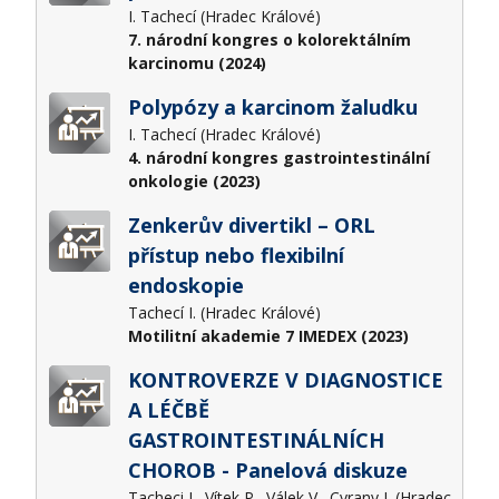
I. Tachecí (Hradec Králové)
7. národní kongres o kolorektálním
karcinomu (2024)
Polypózy a karcinom žaludku
I. Tachecí (Hradec Králové)
4. národní kongres gastrointestinální
onkologie (2023)
Zenkerův divertikl – ORL
přístup nebo flexibilní
endoskopie
Tachecí I. (Hradec Králové)
Motilitní akademie 7 IMEDEX (2023)
KONTROVERZE V DIAGNOSTICE
A LÉČBĚ
GASTROINTESTINÁLNÍCH
CHOROB - Panelová diskuze
Tacheci I., Vítek P., Válek V., Cyrany J. (Hradec