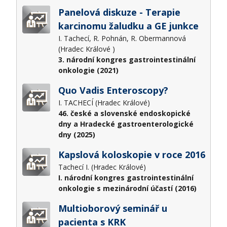
Panelová diskuze - Terapie
karcinomu žaludku a GE junkce
I. Tachecí, R. Pohnán, R. Obermannová
(Hradec Králové )
3. národní kongres gastrointestinální
onkologie (2021)
Quo Vadis Enteroscopy?
I. TACHECÍ (Hradec Králové)
46. české a slovenské endoskopické
dny a Hradecké gastroenterologické
dny (2025)
Kapslová koloskopie v roce 2016
Tachecí I. (Hradec Králové)
I. národní kongres gastrointestinální
onkologie s mezinárodní účastí (2016)
Multioborový seminář u
pacienta s KRK