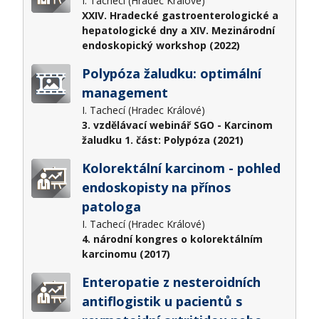
I. Tachecí (Hradec Králové)
XXIV. Hradecké gastroenterologické a
hepatologické dny a XIV. Mezinárodní
endoskopický workshop (2022)
Polypóza žaludku: optimální
management
I. Tachecí (Hradec Králové)
3. vzdělávací webinář SGO - Karcinom
žaludku 1. část: Polypóza (2021)
Kolorektální karcinom - pohled
endoskopisty na přínos
patologa
I. Tachecí (Hradec Králové)
4. národní kongres o kolorektálním
karcinomu (2017)
Enteropatie z nesteroidních
antiflogistik u pacientů s