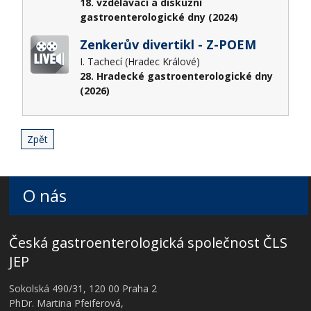
18. vzdělávací a diskuzní
gastroenterologické dny (2024)
Zenkerův divertikl - Z-POEM
I. Tachecí (Hradec Králové)
28. Hradecké gastroenterologické dny
(2026)
Zpět
O nás
Česká gastroenterologická společnost ČLS
JEP
Sokolská 490/31, 120 00 Praha 2
PhDr. Martina Pfeiferová,