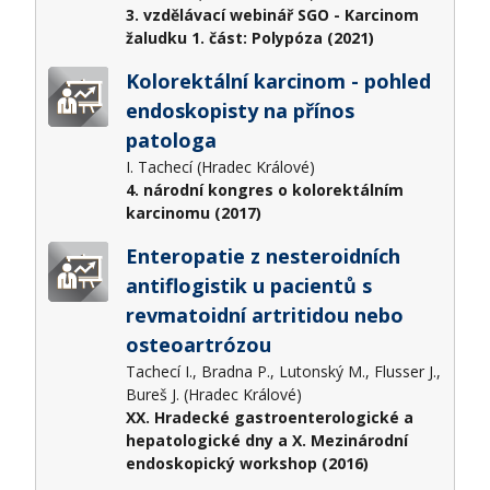
3. vzdělávací webinář SGO - Karcinom
žaludku 1. část: Polypóza (2021)
Kolorektální karcinom - pohled
endoskopisty na přínos
patologa
I. Tachecí (Hradec Králové)
4. národní kongres o kolorektálním
karcinomu (2017)
Enteropatie z nesteroidních
antiflogistik u pacientů s
revmatoidní artritidou nebo
osteoartrózou
Tachecí I., Bradna P., Lutonský M., Flusser J.,
Bureš J. (Hradec Králové)
XX. Hradecké gastroenterologické a
hepatologické dny a X. Mezinárodní
endoskopický workshop (2016)