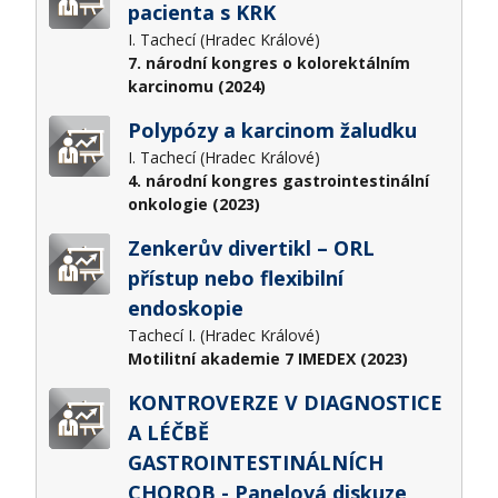
pacienta s KRK
I. Tachecí (Hradec Králové)
7. národní kongres o kolorektálním
karcinomu (2024)
Polypózy a karcinom žaludku
I. Tachecí (Hradec Králové)
4. národní kongres gastrointestinální
onkologie (2023)
Zenkerův divertikl – ORL
přístup nebo flexibilní
endoskopie
Tachecí I. (Hradec Králové)
Motilitní akademie 7 IMEDEX (2023)
KONTROVERZE V DIAGNOSTICE
A LÉČBĚ
GASTROINTESTINÁLNÍCH
CHOROB - Panelová diskuze