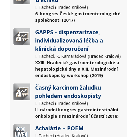
I. Tachecí (Hradec Králové)
6. kongres České gastroenterologické
společnosti (2017)
GAPPS - dispenzarizace,
individualizovaná léčba a
klinická doporučení
I. Tachecí, K. Kamarádová (Hradec Králové)
XXIII. Hradecké gastroenterologické a
hepatologické dny a XIII. Mezinárodní
endoskopický workshop (2019)
Časný karcinom žaludku
pohledem endoskopisty
I. Tachecí (Hradec Králové)
II. národní kongres gastrointestinální
onkologie s mezinárodní účastí (2018)
Achalázie – POEM
I. Tachecí (Hradec Králové)