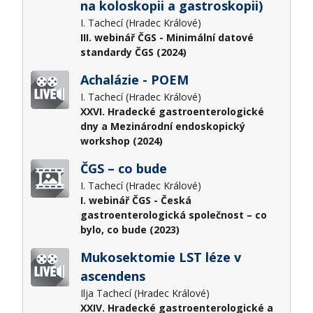
na koloskopii a gastroskopii)
I. Tachecí (Hradec Králové)
III. webinář ČGS - Minimální datové
standardy ČGS (2024)
Achalázie - POEM
I. Tachecí (Hradec Králové)
XXVI. Hradecké gastroenterologické
dny a Mezinárodní endoskopický
workshop (2024)
ČGS – co bude
I. Tachecí (Hradec Králové)
I. webinář ČGS - Česká
gastroenterologická společnost – co
bylo, co bude (2023)
Mukosektomie LST léze v
ascendens
Ilja Tachecí (Hradec Králové)
XXIV. Hradecké gastroenterologické a