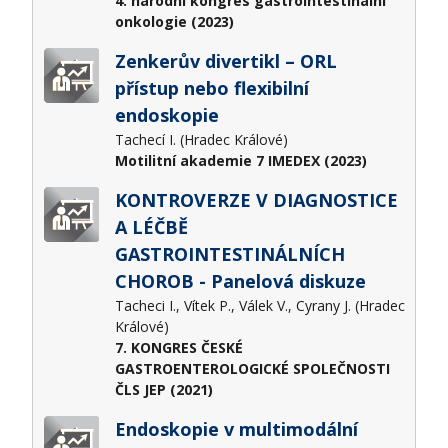
4. národní kongres gastrointestinální
onkologie (2023)
Zenkerův divertikl – ORL
přístup nebo flexibilní
endoskopie
Tachecí I. (Hradec Králové)
Motilitní akademie 7 IMEDEX (2023)
KONTROVERZE V DIAGNOSTICE
A LÉČBĚ
GASTROINTESTINÁLNÍCH
CHOROB - Panelová diskuze
Tacheci I., Vítek P., Válek V., Cyrany J. (Hradec
Králové)
7. KONGRES ČESKÉ
GASTROENTEROLOGICKÉ SPOLEČNOSTI
ČLS JEP (2021)
Endoskopie v multimodální