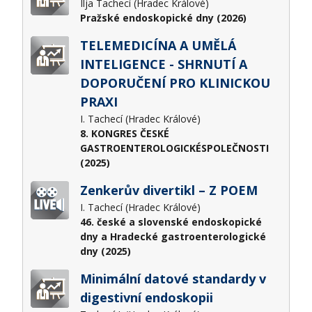
Ilja Tachecí (Hradec Králové)
Pražské endoskopické dny (2026)
TELEMEDICÍNA A UMĚLÁ
INTELIGENCE - SHRNUTÍ A
DOPORUČENÍ PRO KLINICKOU
PRAXI
I. Tachecí (Hradec Králové)
8. KONGRES ČESKÉ
GASTROENTEROLOGICKÉSPOLEČNOSTI
(2025)
Zenkerův divertikl – Z POEM
I. Tachecí (Hradec Králové)
46. české a slovenské endoskopické
dny a Hradecké gastroenterologické
dny (2025)
Minimální datové standardy v
digestivní endoskopii