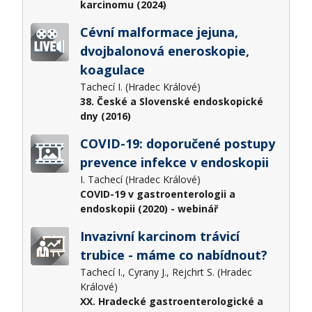
karcinomu (2024)
Cévní malformace jejuna,
dvojbalonová eneroskopie,
koagulace
Tachecí I. (Hradec Králové)
38. České a Slovenské endoskopické
dny (2016)
COVID-19: doporučené postupy
prevence infekce v endoskopii
I. Tachecí (Hradec Králové)
COVID-19 v gastroenterologii a
endoskopii (2020) - webinář
Invazivní karcinom trávicí
trubice - máme co nabídnout?
Tachecí I., Cyrany J., Rejchrt S. (Hradec
Králové)
XX. Hradecké gastroenterologické a