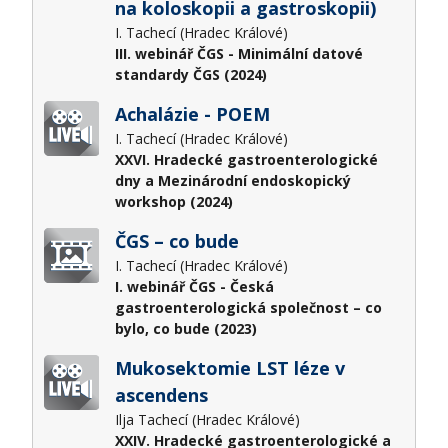
na koloskopii a gastroskopii)
I. Tachecí (Hradec Králové)
III. webinář ČGS - Minimální datové
standardy ČGS (2024)
Achalázie - POEM
I. Tachecí (Hradec Králové)
XXVI. Hradecké gastroenterologické
dny a Mezinárodní endoskopický
workshop (2024)
ČGS – co bude
I. Tachecí (Hradec Králové)
I. webinář ČGS - Česká
gastroenterologická společnost – co
bylo, co bude (2023)
Mukosektomie LST léze v
ascendens
Ilja Tachecí (Hradec Králové)
XXIV. Hradecké gastroenterologické a