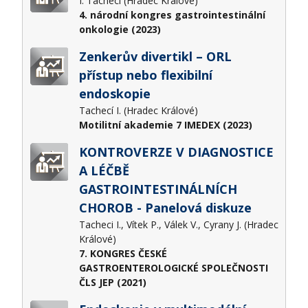
I. Tachecí (Hradec Králové)
4. národní kongres gastrointestinální
onkologie (2023)
Zenkerův divertikl – ORL
přístup nebo flexibilní
endoskopie
Tachecí I. (Hradec Králové)
Motilitní akademie 7 IMEDEX (2023)
KONTROVERZE V DIAGNOSTICE
A LÉČBĚ
GASTROINTESTINÁLNÍCH
CHOROB - Panelová diskuze
Tacheci I., Vítek P., Válek V., Cyrany J. (Hradec
Králové)
7. KONGRES ČESKÉ
GASTROENTEROLOGICKÉ SPOLEČNOSTI
ČLS JEP (2021)