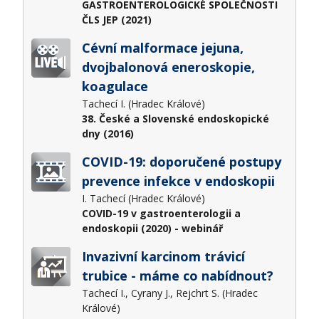
GASTROENTEROLOGICKÉ SPOLEČNOSTI
ČLS JEP (2021)
Cévní malformace jejuna,
dvojbalonová eneroskopie,
koagulace
Tachecí I. (Hradec Králové)
38. České a Slovenské endoskopické
dny (2016)
COVID-19: doporučené postupy
prevence infekce v endoskopii
I. Tachecí (Hradec Králové)
COVID-19 v gastroenterologii a
endoskopii (2020) - webinář
Invazivní karcinom trávicí
trubice - máme co nabídnout?
Tachecí I., Cyrany J., Rejchrt S. (Hradec
Králové)