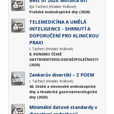
Best of 2025: Motilita GIT
Ilja Tachecí (Hradec Králové)
Pražské endoskopické dny (2026)
TELEMEDICÍNA A UMĚLÁ
INTELIGENCE - SHRNUTÍ A
DOPORUČENÍ PRO KLINICKOU
PRAXI
I. Tachecí (Hradec Králové)
8. KONGRES ČESKÉ
GASTROENTEROLOGICKÉSPOLEČNOSTI
(2025)
Zenkerův divertikl – Z POEM
I. Tachecí (Hradec Králové)
46. české a slovenské endoskopické
dny a Hradecké gastroenterologické
dny (2025)
Minimální datové standardy v
digestivní endoskopii