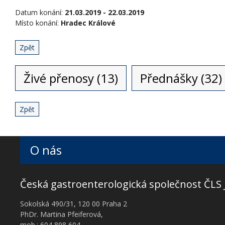
Datum konání:
21.03.2019 - 22.03.2019
Místo konání:
Hradec Králové
Zpět
Živé přenosy (13)
Přednášky (32)
Zpět
O nás
Česká gastroenterologická společnost ČLS 
Sokolská 490/31, 120 00 Praha 2
PhDr. Martina Pfeiferová,
mob.: 604 898 604,