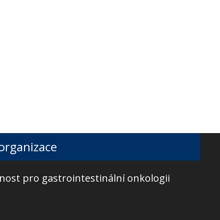
 organizace
nost pro gastrointestinální onkologii