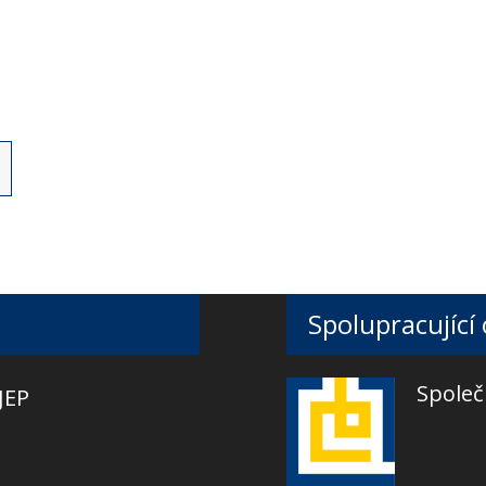
Spolupracující
Společ
JEP