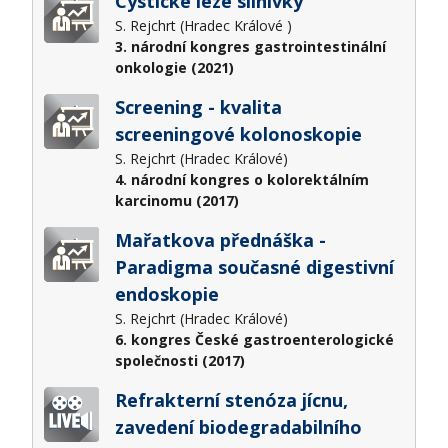
Cystické léze slinivky
S. Rejchrt (Hradec Králové )
3. národní kongres gastrointestinální
onkologie (2021)
Screening - kvalita
screeningové kolonoskopie
S. Rejchrt (Hradec Králové)
4. národní kongres o kolorektálním
karcinomu (2017)
Mařatkova přednáška -
Paradigma současné digestivní
endoskopie
S. Rejchrt (Hradec Králové)
6. kongres České gastroenterologické
společnosti (2017)
Refrakterní stenóza jícnu,
zavedení biodegradabilního