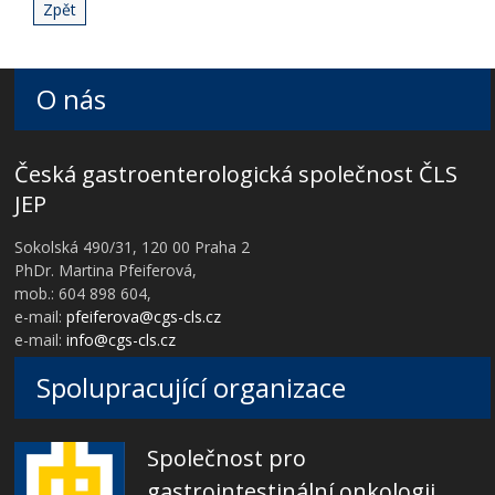
Zpět
O nás
Česká gastroenterologická společnost ČLS
JEP
Sokolská 490/31, 120 00 Praha 2
PhDr. Martina Pfeiferová,
mob.: 604 898 604,
e-mail:
pfeiferova@cgs-cls.cz
e-mail:
info@cgs-cls.cz
Spolupracující organizace
Společnost pro
gastrointestinální onkologii