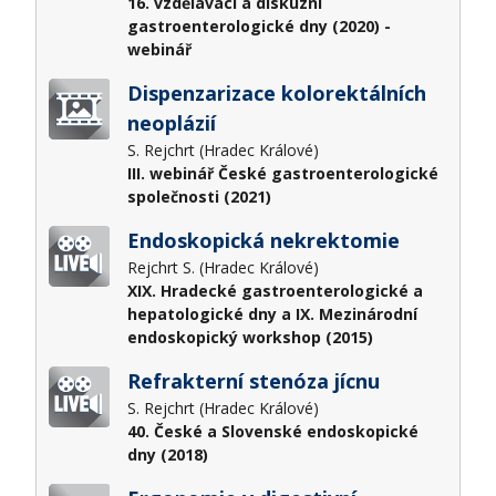
16. vzdělávací a diskuzní
gastroenterologické dny (2020) -
webinář
Dispenzarizace kolorektálních
neoplázií
S. Rejchrt (Hradec Králové)
III. webinář České gastroenterologické
společnosti (2021)
Endoskopická nekrektomie
Rejchrt S. (Hradec Králové)
XIX. Hradecké gastroenterologické a
hepatologické dny a IX. Mezinárodní
endoskopický workshop (2015)
Refrakterní stenóza jícnu
S. Rejchrt (Hradec Králové)
40. České a Slovenské endoskopické
dny (2018)