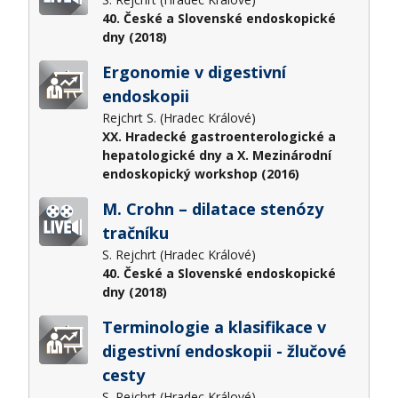
40. České a Slovenské endoskopické
dny (2018)
Ergonomie v digestivní
endoskopii
Rejchrt S. (Hradec Králové)
XX. Hradecké gastroenterologické a
hepatologické dny a X. Mezinárodní
endoskopický workshop (2016)
M. Crohn – dilatace stenózy
tračníku
S. Rejchrt (Hradec Králové)
40. České a Slovenské endoskopické
dny (2018)
Terminologie a klasifikace v
digestivní endoskopii - žlučové
cesty
S. Rejchrt (Hradec Králové)