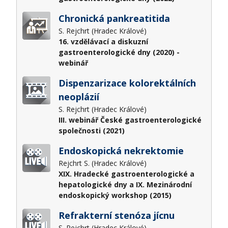
Chronická pankreatitida
S. Rejchrt (Hradec Králové)
16. vzdělávací a diskuzní
gastroenterologické dny (2020) -
webinář
Dispenzarizace kolorektálních
neoplázií
S. Rejchrt (Hradec Králové)
III. webinář České gastroenterologické
společnosti (2021)
Endoskopická nekrektomie
Rejchrt S. (Hradec Králové)
XIX. Hradecké gastroenterologické a
hepatologické dny a IX. Mezinárodní
endoskopický workshop (2015)
Refrakterní stenóza jícnu
S. Rejchrt (Hradec Králové)