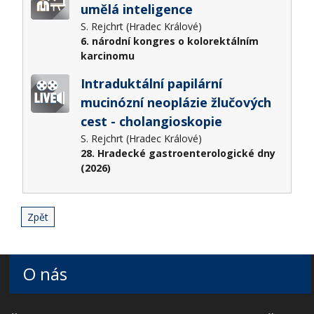
umělá inteligence
S. Rejchrt (Hradec Králové)
6. národní kongres o kolorektálním
karcinomu
Intraduktální papilární
mucinózní neoplázie žlučových
cest - cholangioskopie
S. Rejchrt (Hradec Králové)
28. Hradecké gastroenterologické dny
(2026)
Zpět
O nás