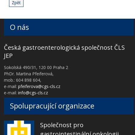
Zpět
O nás
Česká gastroenterologická společnost ČLS
JEP
Sokolská 490/31, 120 00 Praha 2
PhDr. Martina Pfeiferová,
mob.: 604 898 604,
e-mail:
pfeiferova@cgs-cls.cz
e-mail:
info@cgs-cls.cz
Spolupracující organizace
Společnost pro
gastrointestinální onkologii