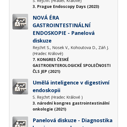
S. Rejchrt (Hradec Králové)
3. Prague Endoscopy Days (2023)
NOVÁ ÉRA
GASTROINTESTINÁLNÍ
ENDOSKOPIE - Panelová
diskuze
Rejchrt S., Nosek V., Kohoutova D., Záň J.
(Hradec Králové)
7. KONGRES ČESKÉ
GASTROENTEROLOGICKÉ SPOLEČNOSTI
ČLS JEP (2021)
Umělá inteligence v digestivní
endoskopii
S. Rejchrt (Hradec Králové )
3. národní kongres gastrointestinální
onkologie (2021)
Panelová diskuze - Diagnostika