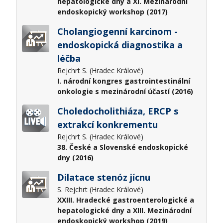
hepatologické dny a XI. Mezinárodní
endoskopický workshop (2017)
Cholangiogenní karcinom -
endoskopická diagnostika a
léčba
Rejchrt S. (Hradec Králové)
I. národní kongres gastrointestinální
onkologie s mezinárodní účastí (2016)
Choledocholithiáza, ERCP s
extrakcí konkrementu
Rejchrt S. (Hradec Králové)
38. České a Slovenské endoskopické
dny (2016)
Dilatace stenóz jícnu
S. Rejchrt (Hradec Králové)
XXIII. Hradecké gastroenterologické a
hepatologické dny a XIII. Mezinárodní
endoskopický workshop (2019)