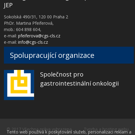
JEP
Sokolská 490/31, 120 00 Praha 2
PhDr. Martina Pfeiferová,
mob.: 604 898 604,
e-mail:
pfeiferova@cgs-cls.cz
e-mail:
info@cgs-cls.cz
Spolupracující organizace
Společnost pro
gastrointestinální onkologii
© 2017 Všechna práva vyhrazena Tvorba a hosting webu
Tento web používá k poskytování služeb, personalizaci reklam a