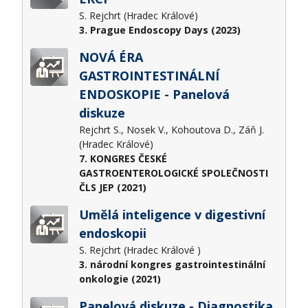
S. Rejchrt (Hradec Králové)
3. Prague Endoscopy Days (2023)
NOVÁ ÉRA
GASTROINTESTINÁLNÍ
ENDOSKOPIE - Panelová
diskuze
Rejchrt S., Nosek V., Kohoutova D., Záň J.
(Hradec Králové)
7. KONGRES ČESKÉ
GASTROENTEROLOGICKÉ SPOLEČNOSTI
ČLS JEP (2021)
Umělá inteligence v digestivní
endoskopii
S. Rejchrt (Hradec Králové )
3. národní kongres gastrointestinální
onkologie (2021)
Panelová diskuze - Diagnostika