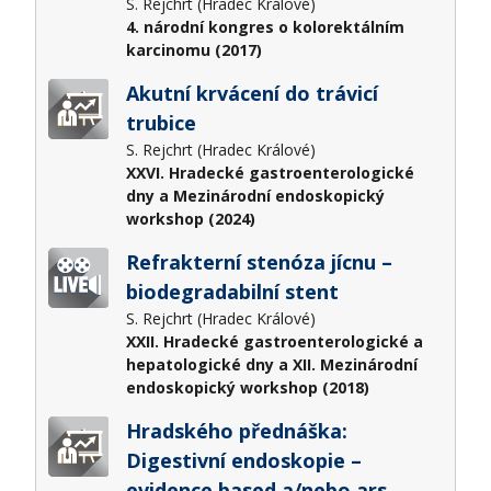
S. Rejchrt (Hradec Králové)
4. národní kongres o kolorektálním
karcinomu (2017)
Akutní krvácení do trávicí
trubice
S. Rejchrt (Hradec Králové)
XXVI. Hradecké gastroenterologické
dny a Mezinárodní endoskopický
workshop (2024)
Refrakterní stenóza jícnu –
biodegradabilní stent
S. Rejchrt (Hradec Králové)
XXII. Hradecké gastroenterologické a
hepatologické dny a XII. Mezinárodní
endoskopický workshop (2018)
Hradského přednáška:
Digestivní endoskopie –
evidence based a/nebo ars