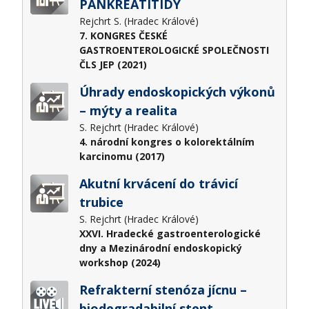
PANKREATITIDY
Rejchrt S. (Hradec Králové)
7. KONGRES ČESKÉ
GASTROENTEROLOGICKÉ SPOLEČNOSTI
ČLS JEP (2021)
Úhrady endoskopických výkonů
– mýty a realita
S. Rejchrt (Hradec Králové)
4. národní kongres o kolorektálním
karcinomu (2017)
Akutní krvácení do trávicí
trubice
S. Rejchrt (Hradec Králové)
XXVI. Hradecké gastroenterologické
dny a Mezinárodní endoskopický
workshop (2024)
Refrakterní stenóza jícnu –
biodegradabilní stent