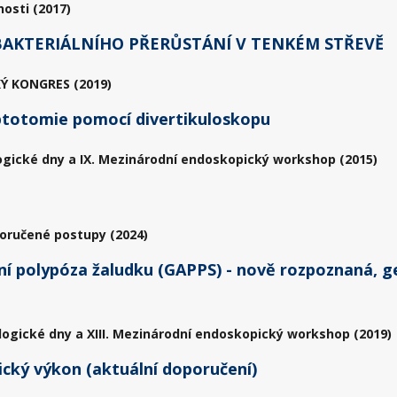
osti (2017)
AKTERIÁLNÍHO PŘERŮSTÁNÍ V TENKÉM STŘEVĚ
Ý KONGRES (2019)
ptotomie pomocí divertikuloskopu
ogické dny a IX. Mezinárodní endoskopický workshop (2015)
poručené postupy (2024)
í polypóza žaludku (GAPPS) - nově rozpoznaná, g
logické dny a XIII. Mezinárodní endoskopický workshop (2019)
cký výkon (aktuální doporučení)