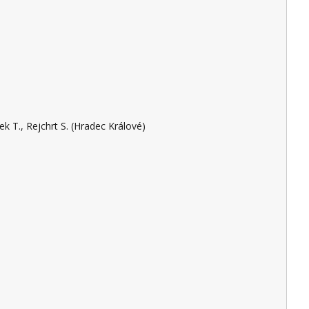
Cyrany J., Balihar K., Falt P., Kohoutová D., Kroupa R., Martínek J., Mikoviny Kajzrlíková I., Procházka R., Štěpán M., Vaňásek T., Rejchrt S. (Hradec Králové)