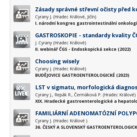
Zásady správné střevní očisty před k
Cyrany J. (Hradec Králové, Jičín)
I. národní kongres gastrointestinální onkolog
GASTROSKOPIE - standardy kvality Č
J. Cyrany (Hradec Králové)
II. webinář ČGS - Endoskopická sekce (2022)
Choosing wisely
Cyrany J. (Hradec Králové)
BUDĚJOVICE GASTROENTEROLOGICKÉ (2023)
LST v sigmatu, morfologická diagnost
Cyrany J., Repák R., Čermáková P. (Hradec Králové)
XIX. Hradecké gastroenterologické a hepatol
FAMILIÁRNÍ ADENOMATÓZNÍ POLYP
Cyrany J. (Hradec Králové )
36. ČESKÝ A SLOVENSKÝ GASTROENTEROLOGICK