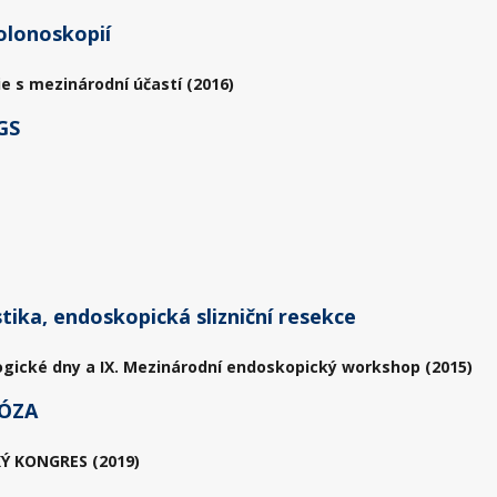
olonoskopií
ie s mezinárodní účastí (2016)
GS
ika, endoskopická slizniční resekce
ogické dny a IX. Mezinárodní endoskopický workshop (2015)
ÓZA
Ý KONGRES (2019)