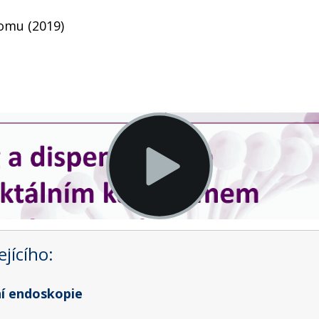
omu (2019)
jícího:
ní endoskopie