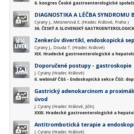
6. kongres České gastroenterologické společn
DIAGNOSTIKA A LÉČBA SYNDROMU B
Cyrany J., Meisnerová E. (Hradec Králové, Praha )
36. ČESKÝ A SLOVENSKÝ GASTROENTEROLOGICK
Zenkerův divertikl, endoskopická se
Cyrany J., Douda T. (Hradec Králové)
XIX. Hradecké gastroenterologické a hepatol
Doporučené postupy - gastroskopie
J. Cyrany (Hradec Králové)
II. webinář ČGS - Endoskopická sekce ČGS: do
Gastrický adenokarcinom a proximáln
úvod
J. Cyrany (Hradec Králové, Jičín)
XXIII. Hradecké gastroenterologické a hepato
Antitrombotická terapie a endoskopi
J. Cyrany (Hradec Králové)