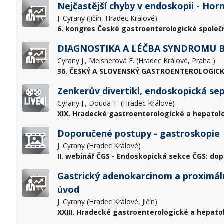
Nejčastější chyby v endoskopii - Hor
J. Cyrany (Jičín, Hradec Králové)
6. kongres České gastroenterologické společn
DIAGNOSTIKA A LÉČBA SYNDROMU B
Cyrany J., Meisnerová E. (Hradec Králové, Praha )
36. ČESKÝ A SLOVENSKÝ GASTROENTEROLOGICK
Zenkerův divertikl, endoskopická se
Cyrany J., Douda T. (Hradec Králové)
XIX. Hradecké gastroenterologické a hepatol
Doporučené postupy - gastroskopie
J. Cyrany (Hradec Králové)
II. webinář ČGS - Endoskopická sekce ČGS: do
Gastrický adenokarcinom a proximáln
úvod
J. Cyrany (Hradec Králové, Jičín)
XXIII. Hradecké gastroenterologické a hepato