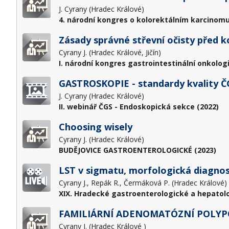
J. Cyrany (Hradec Králové)
4. národní kongres o kolorektálním karcinomu
Zásady správné střevní očisty před k
Cyrany J. (Hradec Králové, Jičín)
I. národní kongres gastrointestinální onkolog
GASTROSKOPIE - standardy kvality Č
J. Cyrany (Hradec Králové)
II. webinář ČGS - Endoskopická sekce (2022)
Choosing wisely
Cyrany J. (Hradec Králové)
BUDĚJOVICE GASTROENTEROLOGICKÉ (2023)
LST v sigmatu, morfologická diagnost
Cyrany J., Repák R., Čermáková P. (Hradec Králové)
XIX. Hradecké gastroenterologické a hepatol
FAMILIÁRNÍ ADENOMATÓZNÍ POLYP
Cyrany J. (Hradec Králové )