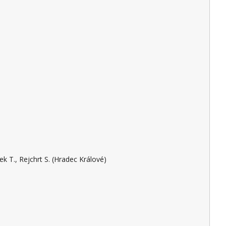
Cyrany J., Balihar K., Falt P., Kohoutová D., Kroupa R., Martínek J., Mikoviny Kajzrlíková I., Procházka R., Štěpán M., Vaňásek T., Rejchrt S. (Hradec Králové)