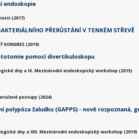
ní endoskopie
osti (2017)
AKTERIÁLNÍHO PŘERŮSTÁNÍ V TENKÉM STŘEVĚ
Ý KONGRES (2019)
ptotomie pomocí divertikuloskopu
ogické dny a IX. Mezinárodní endoskopický workshop (2015)
poručené postupy (2024)
í polypóza žaludku (GAPPS) - nově rozpoznaná, g
logické dny a XIII. Mezinárodní endoskopický workshop (2019)