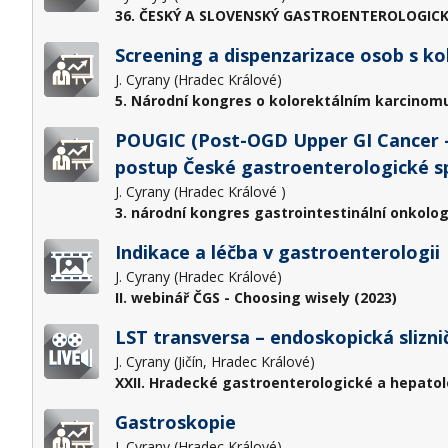
36. ČESKÝ A SLOVENSKÝ GASTROENTEROLOGICK
Screening a dispenzarizace osob s 
J. Cyrany (Hradec Králové)
5. Národní kongres o kolorektálním karcinomu
POUGIC (Post-OGD Upper GI Cancer – 
postup České gastroenterologické s
J. Cyrany (Hradec Králové )
3. národní kongres gastrointestinální onkolog
Indikace a léčba v gastroenterologii
J. Cyrany (Hradec Králové)
II. webinář ČGS - Choosing wisely (2023)
LST transversa – endoskopická slizni
J. Cyrany (Jičín, Hradec Králové)
XXII. Hradecké gastroenterologické a hepatol
Gastroskopie
J. Cyrany (Hradec Králové)