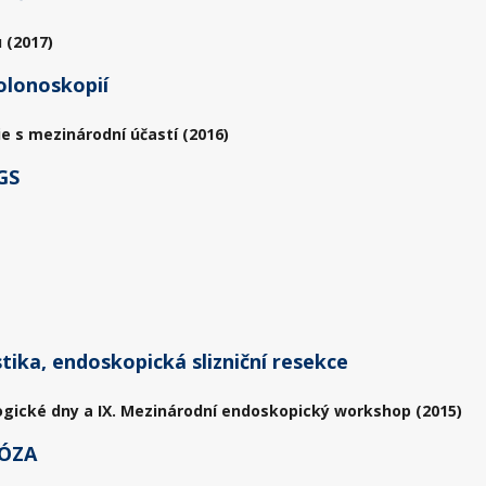
 (2017)
olonoskopií
ie s mezinárodní účastí (2016)
GS
ika, endoskopická slizniční resekce
ogické dny a IX. Mezinárodní endoskopický workshop (2015)
ÓZA