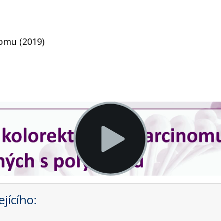
omu (2019)
jícího: