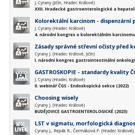
J. Cyrany (Jičín, Hradec Králové)
XXII. Hradecké gastroenterologické a hepatol
Kolorektální karcinom - dispenzární 
J. Cyrany (Hradec Králové)
4. národní kongres o kolorektálním karcinomu
Zásady správné střevní očisty před k
Cyrany J. (Hradec Králové, Jičín)
I. národní kongres gastrointestinální onkolog
GASTROSKOPIE - standardy kvality Č
J. Cyrany (Hradec Králové)
II. webinář ČGS - Endoskopická sekce (2022)
Choosing wisely
Cyrany J. (Hradec Králové)
BUDĚJOVICE GASTROENTEROLOGICKÉ (2023)
LST v sigmatu, morfologická diagnost
Cyrany J., Repák R., Čermáková P. (Hradec Králové)