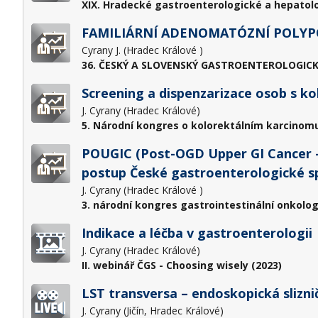
XIX. Hradecké gastroenterologické a hepatol
FAMILIÁRNÍ ADENOMATÓZNÍ POLYP
Cyrany J. (Hradec Králové )
36. ČESKÝ A SLOVENSKÝ GASTROENTEROLOGICK
Screening a dispenzarizace osob s 
J. Cyrany (Hradec Králové)
5. Národní kongres o kolorektálním karcinomu
POUGIC (Post-OGD Upper GI Cancer – 
postup České gastroenterologické s
J. Cyrany (Hradec Králové )
3. národní kongres gastrointestinální onkolog
Indikace a léčba v gastroenterologii
J. Cyrany (Hradec Králové)
II. webinář ČGS - Choosing wisely (2023)
LST transversa – endoskopická slizni
J. Cyrany (Jičín, Hradec Králové)