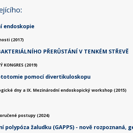
jícího:
ní endoskopie
osti (2017)
AKTERIÁLNÍHO PŘERŮSTÁNÍ V TENKÉM STŘEVĚ
Ý KONGRES (2019)
ptotomie pomocí divertikuloskopu
ogické dny a IX. Mezinárodní endoskopický workshop (2015)
poručené postupy (2024)
í polypóza žaludku (GAPPS) - nově rozpoznaná, g