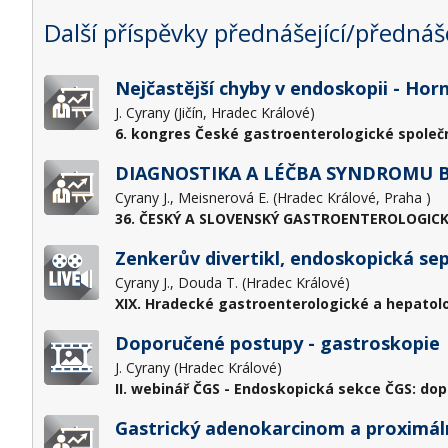
Další příspěvky přednášející/přednáše
Nejčastější chyby v endoskopii - Hor
J. Cyrany (Jičín, Hradec Králové)
6. kongres České gastroenterologické společn
DIAGNOSTIKA A LÉČBA SYNDROMU B
Cyrany J., Meisnerová E. (Hradec Králové, Praha )
36. ČESKÝ A SLOVENSKÝ GASTROENTEROLOGICK
Zenkerův divertikl, endoskopická se
Cyrany J., Douda T. (Hradec Králové)
XIX. Hradecké gastroenterologické a hepatol
Doporučené postupy - gastroskopie
J. Cyrany (Hradec Králové)
II. webinář ČGS - Endoskopická sekce ČGS: do
Gastrický adenokarcinom a proximáln