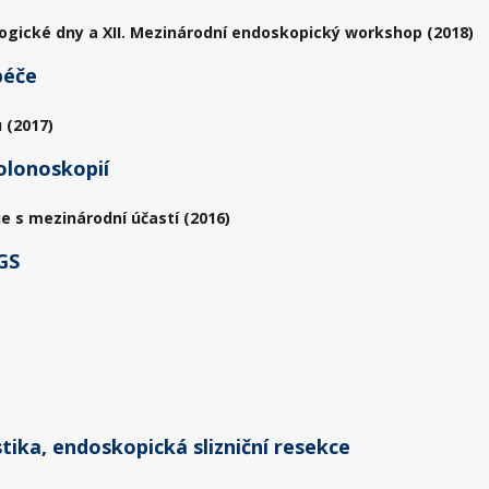
ogické dny a XII. Mezinárodní endoskopický workshop (2018)
péče
 (2017)
olonoskopií
ie s mezinárodní účastí (2016)
GS
ika, endoskopická slizniční resekce