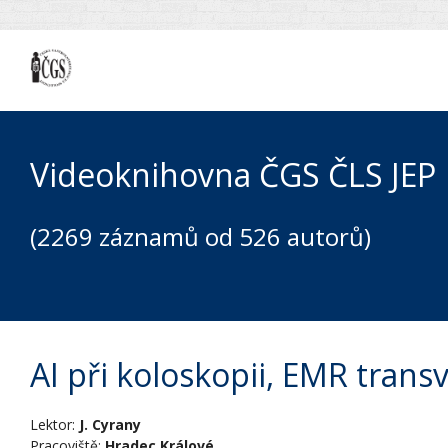
Videoknihovna ČGS ČLS JEP
(2269 záznamů od 526 autorů)
AI při koloskopii, EMR trans
Lektor:
J. Cyrany
Pracoviště:
Hradec Králové