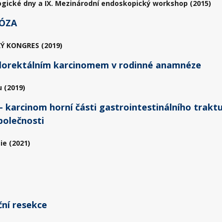
ogické dny a IX. Mezinárodní endoskopický workshop (2015)
ÓZA
Ý KONGRES (2019)
kolorektálním karcinomem v rodinné anamnéze
 (2019)
karcinom horní části gastrointestinálního traktu
polečnosti
ie (2021)
ční resekce