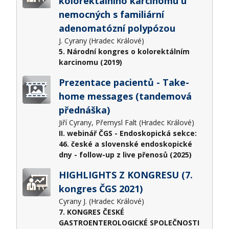
kolorektálního karcinomu u
nemocných s familiární
adenomatózní polypózou
J. Cyrany (Hradec Králové)
5. Národní kongres o kolorektálním
karcinomu (2019)
Prezentace pacientů - Take-
home messages (tandemová
přednáška)
Jiří Cyrany, Přemysl Falt (Hradec Králové)
II. webinář ČGS - Endoskopická sekce:
46. české a slovenské endoskopické
dny - follow-up z live přenosů (2025)
HIGHLIGHTS Z KONGRESU (7.
kongres ČGS 2021)
Cyrany J. (Hradec Králové)
7. KONGRES ČESKÉ
GASTROENTEROLOGICKÉ SPOLEČNOSTI