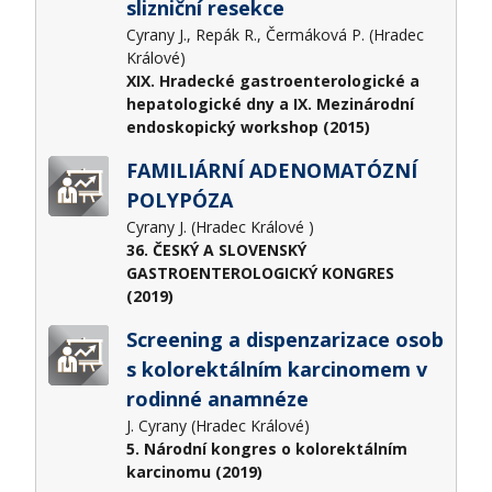
slizniční resekce
Cyrany J., Repák R., Čermáková P. (Hradec
Králové)
XIX. Hradecké gastroenterologické a
hepatologické dny a IX. Mezinárodní
endoskopický workshop (2015)
FAMILIÁRNÍ ADENOMATÓZNÍ
POLYPÓZA
Cyrany J. (Hradec Králové )
36. ČESKÝ A SLOVENSKÝ
GASTROENTEROLOGICKÝ KONGRES
(2019)
Screening a dispenzarizace osob
s kolorektálním karcinomem v
rodinné anamnéze
J. Cyrany (Hradec Králové)
5. Národní kongres o kolorektálním
karcinomu (2019)