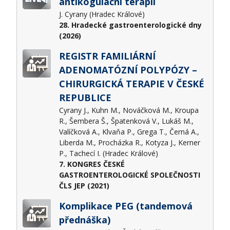
antikogulační terapii
J. Cyrany (Hradec Králové)
28. Hradecké gastroenterologické dny
(2026)
REGISTR FAMILIÁRNÍ
ADENOMATÓZNÍ POLYPÓZY –
CHIRURGICKÁ TERAPIE V ČESKÉ
REPUBLICE
Cyrany J., Kuhn M., Nováčková M., Kroupa
R., Šembera Š., Špatenková V., Lukáš M.,
Valíčková A., Klvaňa P., Grega T., Černá A.,
Liberda M., Procházka R., Kotyza J., Kerner
P., Tachecí I. (Hradec Králové)
7. KONGRES ČESKÉ
GASTROENTEROLOGICKÉ SPOLEČNOSTI
ČLS JEP (2021)
Komplikace PEG (tandemová
přednáška)