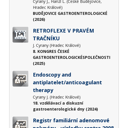
Cyrany J., Hanzl L. (České Budějovice,
Hradec Králové)
BUDĚJOVICE GASTROENTEROLOGICKÉ
(2026)
RETROFLEXE V PRAVÉM
TRAČNÍKU
J. Cyrany (Hradec Králové)
8. KONGRES ČESKÉ
GASTROENTEROLOGICKÉSPOLEČNOSTI
(2025)
Endoscopy and
antiplatelet/anticoagulant
therapy
Cyrany J. (Hradec Králové)
18. vzdělávací a diskuzní
gastroenterologické dny (2024)
Registr familiární adenomové
polypózy - výsledky centra 2008-