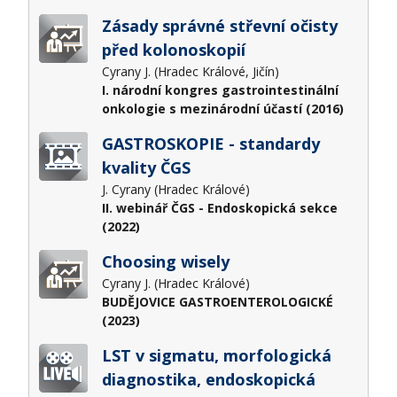
Zásady správné střevní očisty
před kolonoskopií
Cyrany J. (Hradec Králové, Jičín)
I. národní kongres gastrointestinální
onkologie s mezinárodní účastí (2016)
GASTROSKOPIE - standardy
kvality ČGS
J. Cyrany (Hradec Králové)
II. webinář ČGS - Endoskopická sekce
(2022)
Choosing wisely
Cyrany J. (Hradec Králové)
BUDĚJOVICE GASTROENTEROLOGICKÉ
(2023)
LST v sigmatu, morfologická
diagnostika, endoskopická