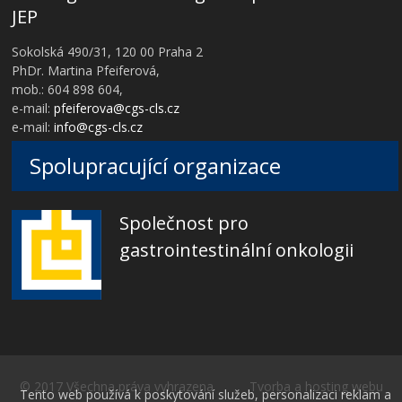
JEP
Sokolská 490/31, 120 00 Praha 2
PhDr. Martina Pfeiferová,
mob.: 604 898 604,
e-mail:
pfeiferova@cgs-cls.cz
e-mail:
info@cgs-cls.cz
Spolupracující organizace
Společnost pro
gastrointestinální onkologii
© 2017 Všechna práva vyhrazena Tvorba a hosting webu
Tento web používá k poskytování služeb, personalizaci reklam a