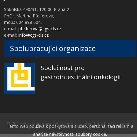
Sokolská 490/31, 120 00 Praha 2
PhDr. Martina Pfeiferová,
mob.: 604 898 604,
e-mail:
pfeiferova@cgs-cls.cz
e-mail:
info@cgs-cls.cz
Spolupracující organizace
Společnost pro
gastrointestinální onkologii
© 2017 Všechna práva vyhrazena Tvorba a hosting webu
Tento web používá k poskytování služeb, personalizaci reklam a
analýze návštěvnosti soubory cookie.