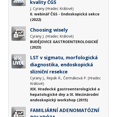
kvality ČGS
J. Cyrany (Hradec Králové)
II. webinář ČGS - Endoskopická sekce
(2022)
Choosing wisely
Cyrany J. (Hradec Králové)
BUDĚJOVICE GASTROENTEROLOGICKÉ
(2023)
LST v sigmatu, morfologická
diagnostika, endoskopická
slizniční resekce
Cyrany J., Repák R., Čermáková P. (Hradec
Králové)
XIX. Hradecké gastroenterologické a
hepatologické dny a IX. Mezinárodní
endoskopický workshop (2015)
FAMILIÁRNÍ ADENOMATÓZNÍ