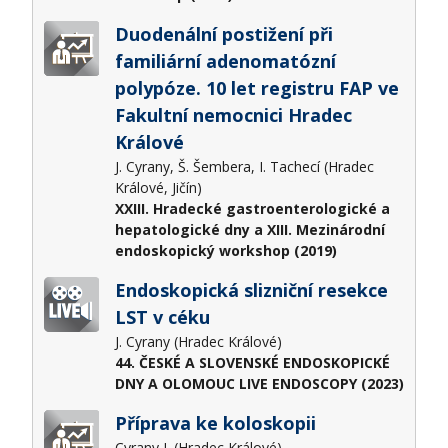
Duodenální postižení při
familiární adenomatózní
polypóze. 10 let registru FAP ve
Fakultní nemocnici Hradec
Králové
J. Cyrany, Š. Šembera, I. Tachecí (Hradec
Králové, Jičín)
XXIII. Hradecké gastroenterologické a
hepatologické dny a XIII. Mezinárodní
endoskopický workshop (2019)
Endoskopická slizniční resekce
LST v céku
J. Cyrany (Hradec Králové)
44. ČESKÉ A SLOVENSKÉ ENDOSKOPICKÉ
DNY A OLOMOUC LIVE ENDOSCOPY (2023)
Příprava ke koloskopii
Cyrany J. (Hradec Králové)