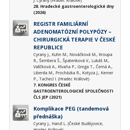
J. Cyrany (Hradec Králové)
28. Hradecké gastroenterologické dny
(2026)
REGISTR FAMILIÁRNÍ
ADENOMATÓZNÍ POLYPÓZY –
CHIRURGICKÁ TERAPIE V ČESKÉ
REPUBLICE
Cyrany J., Kuhn M., Nováčková M., Kroupa
R., Šembera Š., Špatenková V., Lukáš M.,
Valíčková A., Klvaňa P., Grega T., Černá A.,
Liberda M., Procházka R., Kotyza J., Kerner
P., Tachecí I. (Hradec Králové)
7. KONGRES ČESKÉ
GASTROENTEROLOGICKÉ SPOLEČNOSTI
ČLS JEP (2021)
Komplikace PEG (tandemová
přednáška)
Cyrany J., Hanzl L. (České Budějovice,
Hradec Králové)