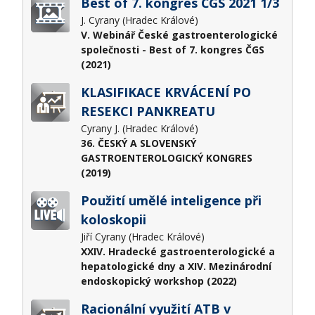
Best of 7. kongres ČGS 2021 1/3
J. Cyrany (Hradec Králové)
V. Webinář České gastroenterologické
společnosti - Best of 7. kongres ČGS
(2021)
KLASIFIKACE KRVÁCENÍ PO
RESEKCI PANKREATU
Cyrany J. (Hradec Králové)
36. ČESKÝ A SLOVENSKÝ
GASTROENTEROLOGICKÝ KONGRES
(2019)
Použití umělé inteligence při
koloskopii
Jiří Cyrany (Hradec Králové)
XXIV. Hradecké gastroenterologické a
hepatologické dny a XIV. Mezinárodní
endoskopický workshop (2022)
Racionální využití ATB v