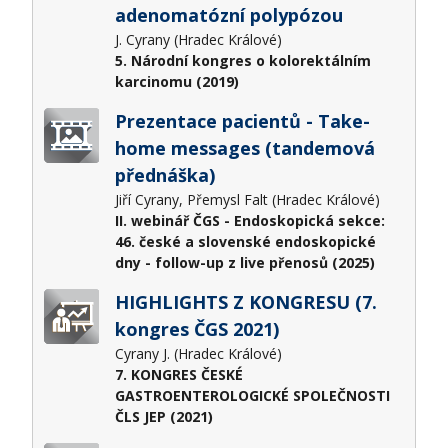
adenomatózní polypózou
J. Cyrany (Hradec Králové)
5. Národní kongres o kolorektálním
karcinomu (2019)
Prezentace pacientů - Take-
home messages (tandemová
přednáška)
Jiří Cyrany, Přemysl Falt (Hradec Králové)
II. webinář ČGS - Endoskopická sekce:
46. české a slovenské endoskopické
dny - follow-up z live přenosů (2025)
HIGHLIGHTS Z KONGRESU (7.
kongres ČGS 2021)
Cyrany J. (Hradec Králové)
7. KONGRES ČESKÉ
GASTROENTEROLOGICKÉ SPOLEČNOSTI
ČLS JEP (2021)