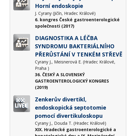
Horní endoskopie
J. Cyrany (Jičín, Hradec Králové)
6. kongres České gastroenterologické
společnosti (2017)
DIAGNOSTIKA A LÉČBA
SYNDROMU BAKTERIÁLNÍHO
PŘERŮSTÁNÍ V TENKÉM STŘEVĚ
Cyrany J., Meisnerová E. (Hradec Králové,
Praha )
36. ČESKÝ A SLOVENSKÝ
GASTROENTEROLOGICKÝ KONGRES
(2019)
Zenkerův divertikl,
endoskopická septotomie
pomocí divertikuloskopu
Cyrany J., Douda T. (Hradec Králové)
XIX. Hradecké gastroenterologické a
hepatologické dny a IX. Mezinárodní