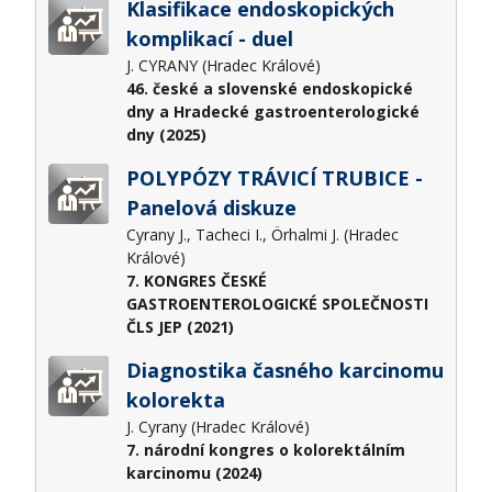
Klasifikace endoskopických
komplikací - duel
J. CYRANY (Hradec Králové)
46. české a slovenské endoskopické
dny a Hradecké gastroenterologické
dny (2025)
POLYPÓZY TRÁVICÍ TRUBICE -
Panelová diskuze
Cyrany J., Tacheci I., Örhalmi J. (Hradec
Králové)
7. KONGRES ČESKÉ
GASTROENTEROLOGICKÉ SPOLEČNOSTI
ČLS JEP (2021)
Diagnostika časného karcinomu
kolorekta
J. Cyrany (Hradec Králové)
7. národní kongres o kolorektálním
karcinomu (2024)