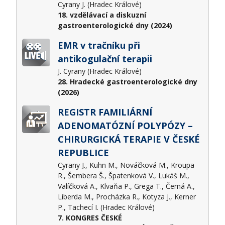
Cyrany J. (Hradec Králové)
18. vzdělávací a diskuzní
gastroenterologické dny (2024)
EMR v tračníku při
antikogulační terapii
J. Cyrany (Hradec Králové)
28. Hradecké gastroenterologické dny
(2026)
REGISTR FAMILIÁRNÍ
ADENOMATÓZNÍ POLYPÓZY –
CHIRURGICKÁ TERAPIE V ČESKÉ
REPUBLICE
Cyrany J., Kuhn M., Nováčková M., Kroupa
R., Šembera Š., Špatenková V., Lukáš M.,
Valíčková A., Klvaňa P., Grega T., Černá A.,
Liberda M., Procházka R., Kotyza J., Kerner
P., Tachecí I. (Hradec Králové)
7. KONGRES ČESKÉ