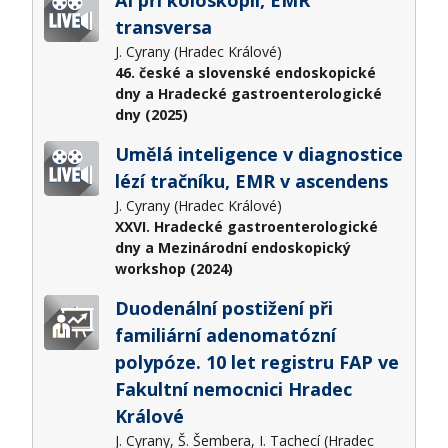
AI při koloskopii, EMR
transversa
J. Cyrany (Hradec Králové)
46. české a slovenské endoskopické
dny a Hradecké gastroenterologické
dny (2025)
Umělá inteligence v diagnostice
lézí tračníku, EMR v ascendens
J. Cyrany (Hradec Králové)
XXVI. Hradecké gastroenterologické
dny a Mezinárodní endoskopický
workshop (2024)
Duodenální postižení při
familiární adenomatózní
polypóze. 10 let registru FAP ve
Fakultní nemocnici Hradec
Králové
J. Cyrany, Š. Šembera, I. Tachecí (Hradec