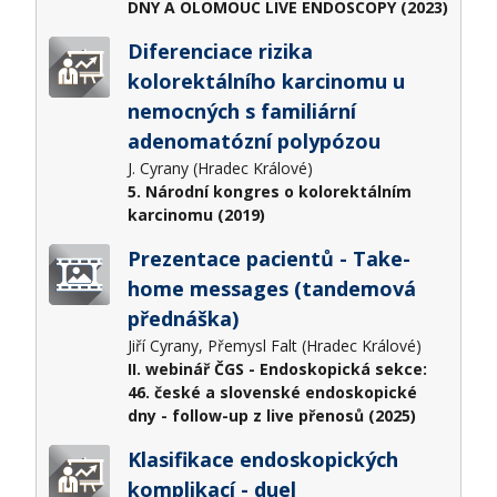
DNY A OLOMOUC LIVE ENDOSCOPY (2023)
Diferenciace rizika
kolorektálního karcinomu u
nemocných s familiární
adenomatózní polypózou
J. Cyrany (Hradec Králové)
5. Národní kongres o kolorektálním
karcinomu (2019)
Prezentace pacientů - Take-
home messages (tandemová
přednáška)
Jiří Cyrany, Přemysl Falt (Hradec Králové)
II. webinář ČGS - Endoskopická sekce:
46. české a slovenské endoskopické
dny - follow-up z live přenosů (2025)
Klasifikace endoskopických
komplikací - duel