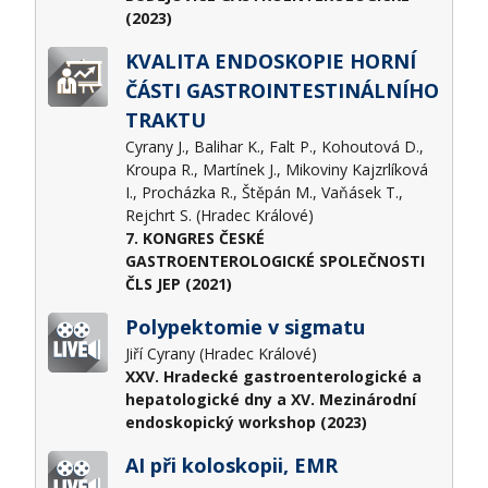
(2023)
KVALITA ENDOSKOPIE HORNÍ
ČÁSTI GASTROINTESTINÁLNÍHO
TRAKTU
Cyrany J., Balihar K., Falt P., Kohoutová D.,
Kroupa R., Martínek J., Mikoviny Kajzrlíková
I., Procházka R., Štěpán M., Vaňásek T.,
Rejchrt S. (Hradec Králové)
7. KONGRES ČESKÉ
GASTROENTEROLOGICKÉ SPOLEČNOSTI
ČLS JEP (2021)
Polypektomie v sigmatu
Jiří Cyrany (Hradec Králové)
XXV. Hradecké gastroenterologické a
hepatologické dny a XV. Mezinárodní
endoskopický workshop (2023)
AI při koloskopii, EMR