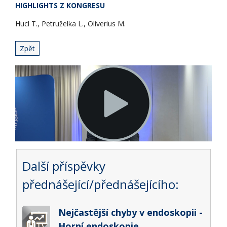
HIGHLIGHTS Z KONGRESU
Hucl T., Petruželka L., Oliverius M.
Zpět
Další příspěvky
přednášející/přednášejícího:
Nejčastější chyby v endoskopii -
Horní endoskopie