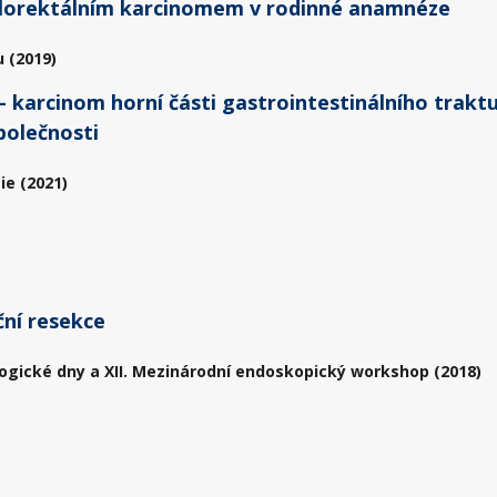
kolorektálním karcinomem v rodinné anamnéze
 (2019)
karcinom horní části gastrointestinálního traktu
polečnosti
ie (2021)
ční resekce
ogické dny a XII. Mezinárodní endoskopický workshop (2018)