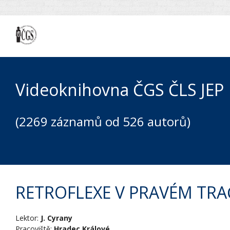
Videoknihovna ČGS ČLS JEP
(2269 záznamů od 526 autorů)
RETROFLEXE V PRAVÉM TR
Lektor:
J. Cyrany
Pracoviště:
Hradec Králové