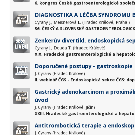
6. kongres České gastroenterologické společn
DIAGNOSTIKA A LÉČBA SYNDROMU B
Cyrany J., Meisnerová E. (Hradec Králové, Praha )
36. ČESKÝ A SLOVENSKÝ GASTROENTEROLOGICK
Zenkerův divertikl, endoskopická se
Cyrany J., Douda T. (Hradec Králové)
XIX. Hradecké gastroenterologické a hepatol
Doporučené postupy - gastroskopie
J. Cyrany (Hradec Králové)
II. webinář ČGS - Endoskopická sekce ČGS: do
Gastrický adenokarcinom a proximáln
úvod
J. Cyrany (Hradec Králové, Jičín)
XXIII. Hradecké gastroenterologické a hepato
Antitrombotická terapie a endoskopi
J. Cyrany (Hradec Králové)