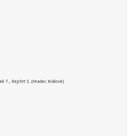
Cyrany J., Balihar K., Falt P., Kohoutová D., Kroupa R., Martínek J., Mikoviny Kajzrlíková I., Procházka R., Štěpán M., Vaňásek T., Rejchrt S. (Hradec Králové)