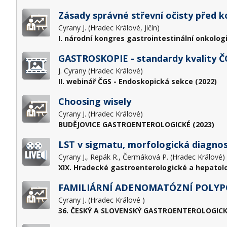
Zásady správné střevní očisty před k
Cyrany J. (Hradec Králové, Jičín)
I. národní kongres gastrointestinální onkolog
GASTROSKOPIE - standardy kvality Č
J. Cyrany (Hradec Králové)
II. webinář ČGS - Endoskopická sekce (2022)
Choosing wisely
Cyrany J. (Hradec Králové)
BUDĚJOVICE GASTROENTEROLOGICKÉ (2023)
LST v sigmatu, morfologická diagnost
Cyrany J., Repák R., Čermáková P. (Hradec Králové)
XIX. Hradecké gastroenterologické a hepatol
FAMILIÁRNÍ ADENOMATÓZNÍ POLYP
Cyrany J. (Hradec Králové )
36. ČESKÝ A SLOVENSKÝ GASTROENTEROLOGICK