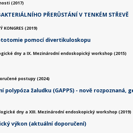
osti (2017)
AKTERIÁLNÍHO PŘERŮSTÁNÍ V TENKÉM STŘEVĚ
Ý KONGRES (2019)
ptotomie pomocí divertikuloskopu
ogické dny a IX. Mezinárodní endoskopický workshop (2015)
poručené postupy (2024)
í polypóza žaludku (GAPPS) - nově rozpoznaná, g
logické dny a XIII. Mezinárodní endoskopický workshop (2019)
cký výkon (aktuální doporučení)