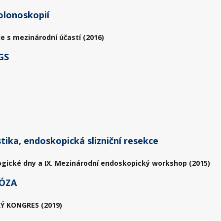
olonoskopií
ie s mezinárodní účastí (2016)
GS
ika, endoskopická slizniční resekce
ogické dny a IX. Mezinárodní endoskopický workshop (2015)
ÓZA
Ý KONGRES (2019)