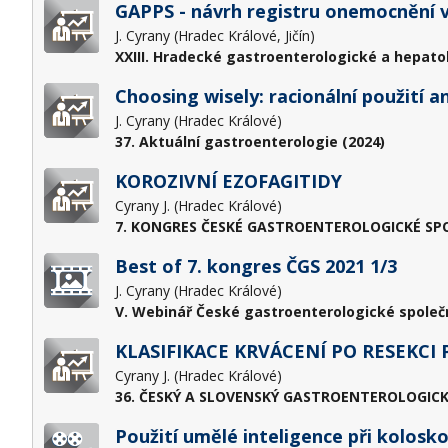
GAPPS - návrh registru onemocnění v
J. Cyrany (Hradec Králové, Jičín)
XXIII. Hradecké gastroenterologické a hepato
Choosing wisely: racionální použití a
J. Cyrany (Hradec Králové)
37. Aktuální gastroenterologie (2024)
KOROZIVNÍ EZOFAGITIDY
Cyrany J. (Hradec Králové)
7. KONGRES ČESKÉ GASTROENTEROLOGICKÉ SPOL
Best of 7. kongres ČGS 2021 1/3
J. Cyrany (Hradec Králové)
V. Webinář České gastroenterologické společno
KLASIFIKACE KRVÁCENÍ PO RESEKCI
Cyrany J. (Hradec Králové)
36. ČESKÝ A SLOVENSKÝ GASTROENTEROLOGICK
Použití umělé inteligence při kolosko