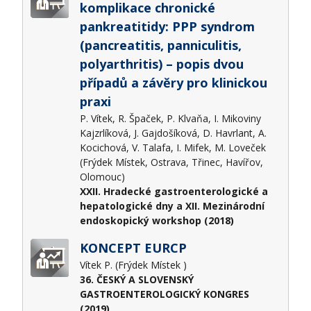
komplikace chronické
pankreatitidy: PPP syndrom
(pancreatitis, panniculitis,
polyarthritis) – popis dvou
případů a závěry pro klinickou
praxi
P. Vítek, R. Špaček, P. Klvaňa, I. Mikoviny
Kajzrlíková, J. Gajdošíková, D. Havrlant, A.
Kocichová, V. Talafa, I. Mifek, M. Loveček
(Frýdek Místek, Ostrava, Třinec, Havířov,
Olomouc)
XXII. Hradecké gastroenterologické a
hepatologické dny a XII. Mezinárodní
endoskopický workshop (2018)
KONCEPT EURCP
Vítek P. (Frýdek Místek )
36. ČESKÝ A SLOVENSKÝ
GASTROENTEROLOGICKÝ KONGRES
(2019)