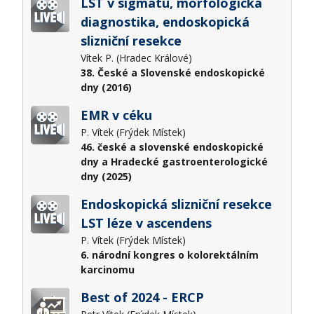
LST v sigmatu, morfologická
diagnostika, endoskopická
slizniční resekce
Vítek P. (Hradec Králové)
38. České a Slovenské endoskopické
dny (2016)
EMR v céku
P. Vítek (Frýdek Místek)
46. české a slovenské endoskopické
dny a Hradecké gastroenterologické
dny (2025)
Endoskopická slizniční resekce
LST léze v ascendens
P. Vítek (Frýdek Místek)
6. národní kongres o kolorektálním
karcinomu
Best of 2024 - ERCP