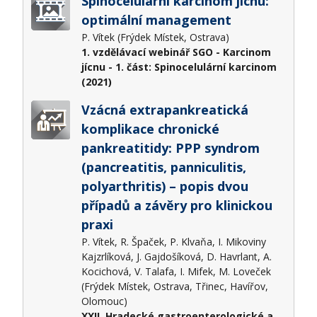
Spinocelulární karcinom jícnu:
optimální management
P. Vítek (Frýdek Místek, Ostrava)
1. vzdělávací webinář SGO - Karcinom
jícnu - 1. část: Spinocelulární karcinom
(2021)
Vzácná extrapankreatická
komplikace chronické
pankreatitidy: PPP syndrom
(pancreatitis, panniculitis,
polyarthritis) – popis dvou
případů a závěry pro klinickou
praxi
P. Vítek, R. Špaček, P. Klvaňa, I. Mikoviny
Kajzrlíková, J. Gajdošíková, D. Havrlant, A.
Kocichová, V. Talafa, I. Mifek, M. Loveček
(Frýdek Místek, Ostrava, Třinec, Havířov,
Olomouc)
XXII. Hradecké gastroenterologické a