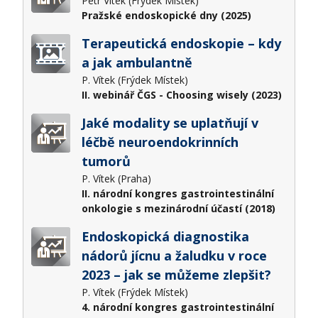
Petr Vítek (Frýdek Místek)
Pražské endoskopické dny (2025)
Terapeutická endoskopie – kdy
a jak ambulantně
P. Vítek (Frýdek Místek)
II. webinář ČGS - Choosing wisely (2023)
Jaké modality se uplatňují v
léčbě neuroendokrinních
tumorů
P. Vítek (Praha)
II. národní kongres gastrointestinální
onkologie s mezinárodní účastí (2018)
Endoskopická diagnostika
nádorů jícnu a žaludku v roce
2023 – jak se můžeme zlepšit?
P. Vítek (Frýdek Místek)
4. národní kongres gastrointestinální