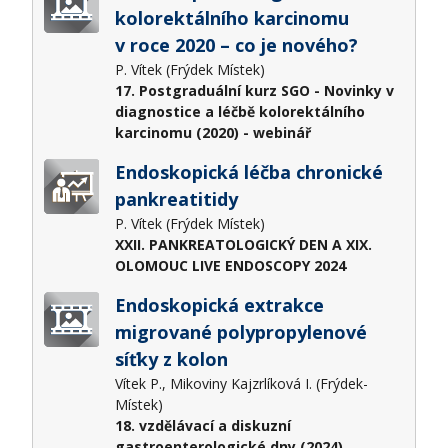
kolorektálního karcinomu
v roce 2020 – co je nového?
P. Vítek (Frýdek Místek)
17. Postgraduální kurz SGO - Novinky v
diagnostice a léčbě kolorektálního
karcinomu (2020) - webinář
Endoskopická léčba chronické
pankreatitidy
P. Vítek (Frýdek Místek)
XXII. PANKREATOLOGICKÝ DEN A XIX.
OLOMOUC LIVE ENDOSCOPY 2024
Endoskopická extrakce
migrované polypropylenové
síťky z kolon
Vítek P., Mikoviny Kajzrlíková I. (Frýdek-
Místek)
18. vzdělávací a diskuzní
gastroenterologické dny (2024)