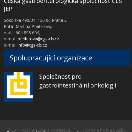
Česká gastroenterologická společnost ČLS
JEP
Sokolská 490/31, 120 00 Praha 2
PhDr. Martina Pfeiferová,
mob.: 604 898 604,
e-mail:
pfeiferova@cgs-cls.cz
e-mail:
info@cgs-cls.cz
Spolupracující organizace
Společnost pro
gastrointestinální onkologii
© 2017 Všechna práva vyhrazena Tvorba a hosting webu