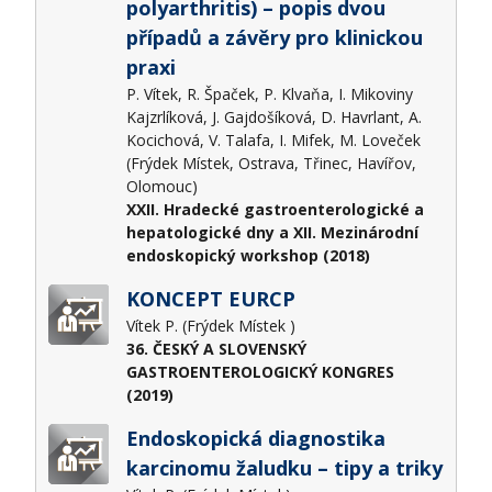
polyarthritis) – popis dvou
případů a závěry pro klinickou
praxi
P. Vítek, R. Špaček, P. Klvaňa, I. Mikoviny
Kajzrlíková, J. Gajdošíková, D. Havrlant, A.
Kocichová, V. Talafa, I. Mifek, M. Loveček
(Frýdek Místek, Ostrava, Třinec, Havířov,
Olomouc)
XXII. Hradecké gastroenterologické a
hepatologické dny a XII. Mezinárodní
endoskopický workshop (2018)
KONCEPT EURCP
Vítek P. (Frýdek Místek )
36. ČESKÝ A SLOVENSKÝ
GASTROENTEROLOGICKÝ KONGRES
(2019)
Endoskopická diagnostika
karcinomu žaludku – tipy a triky