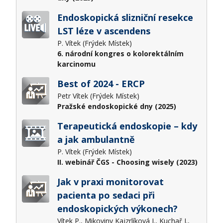
Endoskopická slizniční resekce
LST léze v ascendens
P. Vítek (Frýdek Místek)
6. národní kongres o kolorektálním
karcinomu
Best of 2024 - ERCP
Petr Vítek (Frýdek Místek)
Pražské endoskopické dny (2025)
Terapeutická endoskopie – kdy
a jak ambulantně
P. Vítek (Frýdek Místek)
II. webinář ČGS - Choosing wisely (2023)
Jak v praxi monitorovat
pacienta po sedaci při
endoskopických výkonech?
Vítek P., Mikoviny Kajzrlíková I., Kuchař J.,