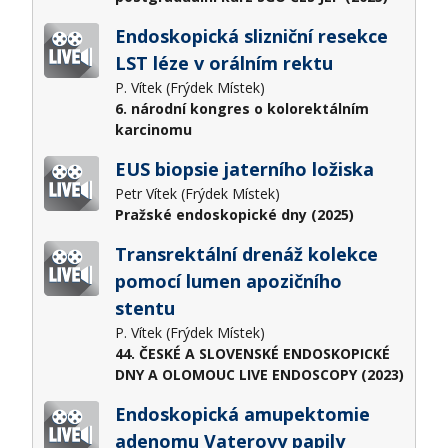
Endoskopická slizniční resekce
LST léze v orálním rektu
P. Vítek (Frýdek Místek)
6. národní kongres o kolorektálním
karcinomu
EUS biopsie jaterního ložiska
Petr Vítek (Frýdek Místek)
Pražské endoskopické dny (2025)
Transrektální drenáž kolekce
pomocí lumen apozičního
stentu
P. Vítek (Frýdek Místek)
44. ČESKÉ A SLOVENSKÉ ENDOSKOPICKÉ
DNY A OLOMOUC LIVE ENDOSCOPY (2023)
Endoskopická amupektomie
adenomu Vaterovy papily