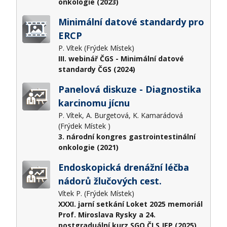
onkologie (2023)
Minimální datové standardy pro
ERCP
P. Vítek (Frýdek Místek)
III. webinář ČGS - Minimální datové
standardy ČGS (2024)
Panelová diskuze - Diagnostika
karcinomu jícnu
P. Vítek, A. Burgetová, K. Kamarádová
(Frýdek Místek )
3. národní kongres gastrointestinální
onkologie (2021)
Endoskopická drenážní léčba
nádorů žlučových cest.
Vítek P. (Frýdek Místek)
XXXI. jarní setkání Loket 2025 memoriál
Prof. Miroslava Rysky a 24.
postgraduální kurz SGO ČLS JEP (2025)