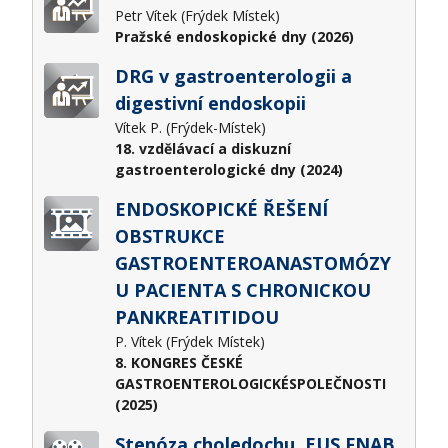
Petr Vítek (Frýdek Místek)
Pražské endoskopické dny (2026)
DRG v gastroenterologii a
digestivní endoskopii
Vítek P. (Frýdek-Místek)
18. vzdělávací a diskuzní
gastroenterologické dny (2024)
ENDOSKOPICKÉ ŘEŠENÍ
OBSTRUKCE
GASTROENTEROANASTOMÓZY
U PACIENTA S CHRONICKOU
PANKREATITIDOU
P. Vítek (Frýdek Místek)
8. KONGRES ČESKÉ
GASTROENTEROLOGICKÉSPOLEČNOSTI
(2025)
Stenóza choledochu, EUS FNAB