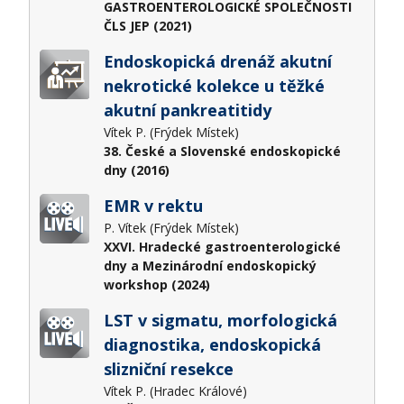
GASTROENTEROLOGICKÉ SPOLEČNOSTI
ČLS JEP (2021)
Endoskopická drenáž akutní
nekrotické kolekce u těžké
akutní pankreatitidy
Vítek P. (Frýdek Místek)
38. České a Slovenské endoskopické
dny (2016)
EMR v rektu
P. Vítek (Frýdek Místek)
XXVI. Hradecké gastroenterologické
dny a Mezinárodní endoskopický
workshop (2024)
LST v sigmatu, morfologická
diagnostika, endoskopická
slizniční resekce
Vítek P. (Hradec Králové)