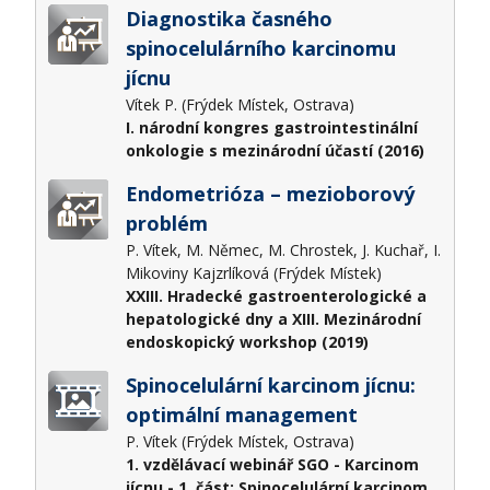
Diagnostika časného
spinocelulárního karcinomu
jícnu
Vítek P. (Frýdek Místek, Ostrava)
I. národní kongres gastrointestinální
onkologie s mezinárodní účastí (2016)
Endometrióza – mezioborový
problém
P. Vítek, M. Němec, M. Chrostek, J. Kuchař, I.
Mikoviny Kajzrlíková (Frýdek Místek)
XXIII. Hradecké gastroenterologické a
hepatologické dny a XIII. Mezinárodní
endoskopický workshop (2019)
Spinocelulární karcinom jícnu:
optimální management
P. Vítek (Frýdek Místek, Ostrava)
1. vzdělávací webinář SGO - Karcinom
jícnu - 1. část: Spinocelulární karcinom