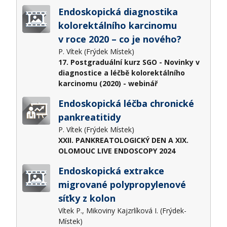
Endoskopická diagnostika
kolorektálního karcinomu
v roce 2020 – co je nového?
P. Vítek (Frýdek Místek)
17. Postgraduální kurz SGO - Novinky v
diagnostice a léčbě kolorektálního
karcinomu (2020) - webinář
Endoskopická léčba chronické
pankreatitidy
P. Vítek (Frýdek Místek)
XXII. PANKREATOLOGICKÝ DEN A XIX.
OLOMOUC LIVE ENDOSCOPY 2024
Endoskopická extrakce
migrované polypropylenové
síťky z kolon
Vítek P., Mikoviny Kajzrlíková I. (Frýdek-
Místek)