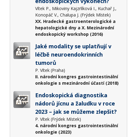
endoskopických výkonech?
Vítek P., Mikoviny Kajzrlíková I., Kuchař J.,
Konopáč V., Chalupa J. (Frýdek Místek)
XX. Hradecké gastroenterologické a
hepatologické dny a X. Mezinárodní
endoskopický workshop (2016)
Jaké modality se uplatňují v
léčbě neuroendokrinních
tumorů
P. Vítek (Praha)
II. národní kongres gastrointestinální
onkologie s mezinárodní účastí (2018)
Endoskopická diagnostika
nádorů jícnu a žaludku v roce
2023 – jak se můžeme zlepšit?
P. Vítek (Frýdek Místek)
4. národní kongres gastrointestinální
onkologie (2023)