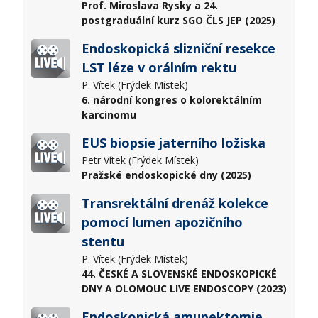
Prof. Miroslava Rysky a 24.
postgraduální kurz SGO ČLS JEP (2025)
Endoskopická slizniční resekce
LST léze v orálním rektu
P. Vítek (Frýdek Místek)
6. národní kongres o kolorektálním
karcinomu
EUS biopsie jaterního ložiska
Petr Vítek (Frýdek Místek)
Pražské endoskopické dny (2025)
Transrektální drenáž kolekce
pomocí lumen apozičního
stentu
P. Vítek (Frýdek Místek)
44. ČESKÉ A SLOVENSKÉ ENDOSKOPICKÉ
DNY A OLOMOUC LIVE ENDOSCOPY (2023)
Endoskopická amupektomie