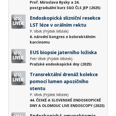
Prof. Miroslava Rysky a 24.
postgraduální kurz SGO ČLS JEP (2025)
Endoskopická slizniční resekce
LST léze v orálním rektu
P. Vítek (Frýdek Místek)
6. národní kongres o kolorektálním
karcinomu
EUS biopsie jaterního ložiska
Petr Vítek (Frýdek Místek)
Pražské endoskopické dny (2025)
Transrektální drenáž kolekce
pomocí lumen apozičního
stentu
P. Vítek (Frýdek Místek)
44. ČESKÉ A SLOVENSKÉ ENDOSKOPICKÉ
DNY A OLOMOUC LIVE ENDOSCOPY (2023)
Endoskopická amupektomie