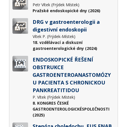
Petr Vítek (Frýdek Místek)
Pražské endoskopické dny (2026)
DRG v gastroenterologii a
digestivní endoskopii
Vítek P. (Frýdek-Místek)
18. vzdělávací a diskuzní
gastroenterologické dny (2024)
ENDOSKOPICKÉ ŘEŠENÍ
OBSTRUKCE
GASTROENTEROANASTOMÓZY
U PACIENTA S CHRONICKOU
PANKREATITIDOU
P. Vítek (Frýdek Místek)
8. KONGRES ČESKÉ
GASTROENTEROLOGICKÉSPOLEČNOSTI
(2025)
Stenóza choledochu, EUS FNAB