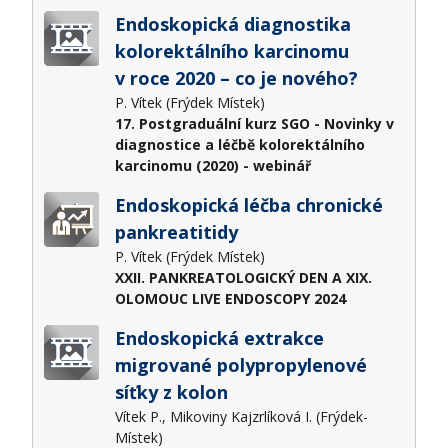
Endoskopická diagnostika
kolorektálního karcinomu
v roce 2020 – co je nového?
P. Vítek (Frýdek Místek)
17. Postgraduální kurz SGO - Novinky v
diagnostice a léčbě kolorektálního
karcinomu (2020) - webinář
Endoskopická léčba chronické
pankreatitidy
P. Vítek (Frýdek Místek)
XXII. PANKREATOLOGICKÝ DEN A XIX.
OLOMOUC LIVE ENDOSCOPY 2024
Endoskopická extrakce
migrované polypropylenové
síťky z kolon
Vítek P., Mikoviny Kajzrlíková I. (Frýdek-
Místek)