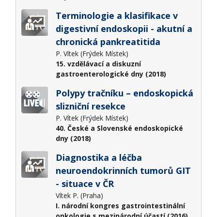
Terminologie a klasifikace v
digestivní endoskopii - akutní a
chronická pankreatitida
P. Vítek (Frýdek Místek)
15. vzdělávací a diskuzní
gastroenterologické dny (2018)
Polypy tračníku – endoskopická
slizniční resekce
P. Vítek (Frýdek Místek)
40. České a Slovenské endoskopické
dny (2018)
Diagnostika a léčba
neuroendokrinních tumorů GIT
- situace v ČR
Vítek P. (Praha)
I. národní kongres gastrointestinální
onkologie s mezinárodní účastí (2016)