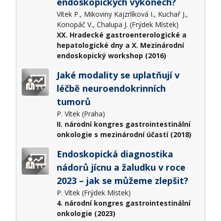
endoskopických výkonech?
Vítek P., Mikoviny Kajzrlíková I., Kuchař J.,
Konopáč V., Chalupa J. (Frýdek Místek)
XX. Hradecké gastroenterologické a
hepatologické dny a X. Mezinárodní
endoskopický workshop (2016)
Jaké modality se uplatňují v
léčbě neuroendokrinních
tumorů
P. Vítek (Praha)
II. národní kongres gastrointestinální
onkologie s mezinárodní účastí (2018)
Endoskopická diagnostika
nádorů jícnu a žaludku v roce
2023 – jak se můžeme zlepšit?
P. Vítek (Frýdek Místek)
4. národní kongres gastrointestinální
onkologie (2023)