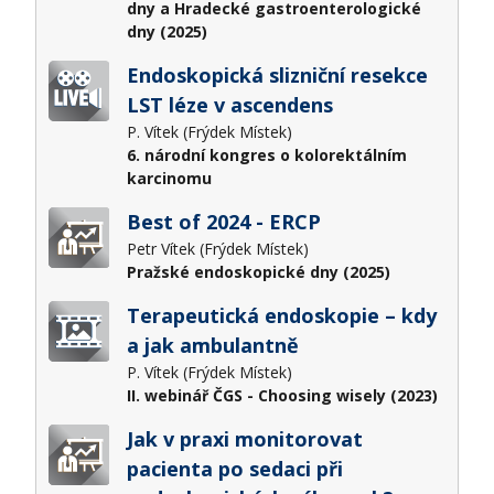
dny a Hradecké gastroenterologické
dny (2025)
Endoskopická slizniční resekce
LST léze v ascendens
P. Vítek (Frýdek Místek)
6. národní kongres o kolorektálním
karcinomu
Best of 2024 - ERCP
Petr Vítek (Frýdek Místek)
Pražské endoskopické dny (2025)
Terapeutická endoskopie – kdy
a jak ambulantně
P. Vítek (Frýdek Místek)
II. webinář ČGS - Choosing wisely (2023)
Jak v praxi monitorovat
pacienta po sedaci při