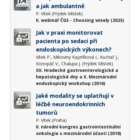
a jak ambulantně
P. Vítek (Frýdek Místek)
II. webinář ČGS - Choosing wisely (2023)
Jak v praxi monitorovat
pacienta po sedaci při
endoskopických výkonech?
Vítek P., Mikoviny Kajzrlíková I., Kuchař J.,
Konopáč V., Chalupa J. (Frýdek Místek)
XX. Hradecké gastroenterologické a
hepatologické dny a X. Mezinárodní
endoskopický workshop (2016)
Jaké modality se uplatňují v
léčbě neuroendokrinních
tumorů
P. Vítek (Praha)
II. národní kongres gastrointestinální
onkologie s mezinárodní účastí (2018)