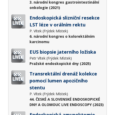
3. národní kongres gastrointestinální
onkologie (2021)
Endoskopická slizniční resekce
LST léze v orálním rektu
P. Vítek (Frýdek Místek)
6. národní kongres o kolorektálním
karcinomu
EUS biopsie jaterního ložiska
Petr Vítek (Frýdek Místek)
Pražské endoskopické dny (2025)
Transrektální drenáž kolekce
pomocí lumen apozičního
stentu
P. Vítek (Frýdek Místek)
44. ČESKÉ A SLOVENSKÉ ENDOSKOPICKÉ
DNY A OLOMOUC LIVE ENDOSCOPY (2023)
Endoskopická amupektomie