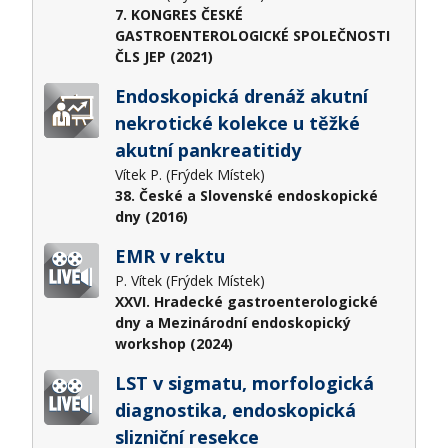
7. KONGRES ČESKÉ
GASTROENTEROLOGICKÉ SPOLEČNOSTI
ČLS JEP (2021)
Endoskopická drenáž akutní
nekrotické kolekce u těžké
akutní pankreatitidy
Vítek P. (Frýdek Místek)
38. České a Slovenské endoskopické
dny (2016)
EMR v rektu
P. Vítek (Frýdek Místek)
XXVI. Hradecké gastroenterologické
dny a Mezinárodní endoskopický
workshop (2024)
LST v sigmatu, morfologická
diagnostika, endoskopická
slizniční resekce