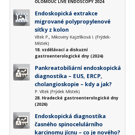
OLOMOUC LIVE ENDOSCOPY 2024
Endoskopická extrakce
migrované polypropylenové
síťky z kolon
Vítek P., Mikoviny Kajzrlíková I. (Frýdek-
Místek)
18. vzdělávací a diskuzní
gastroenterologické dny (2024)
Pankreatobiliární endoskopická
diagnostika – EUS, ERCP,
cholangioskopie – kdy a jak?
P. Vítek (Frýdek Místek)
28. Hradecké gastroenterologické dny
(2026)
Endoskopická diagnostika
časného spinocelulárního
karcinomu jícnu – co je nového?