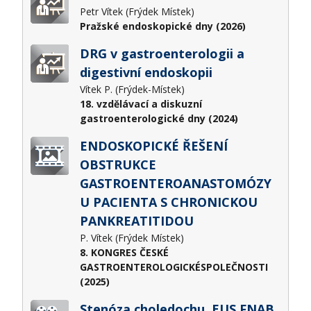
Petr Vítek (Frýdek Místek)
Pražské endoskopické dny (2026)
DRG v gastroenterologii a
digestivní endoskopii
Vítek P. (Frýdek-Místek)
18. vzdělávací a diskuzní
gastroenterologické dny (2024)
ENDOSKOPICKÉ ŘEŠENÍ
OBSTRUKCE
GASTROENTEROANASTOMÓZY
U PACIENTA S CHRONICKOU
PANKREATITIDOU
P. Vítek (Frýdek Místek)
8. KONGRES ČESKÉ
GASTROENTEROLOGICKÉSPOLEČNOSTI
(2025)
Stenóza choledochu, EUS FNAB