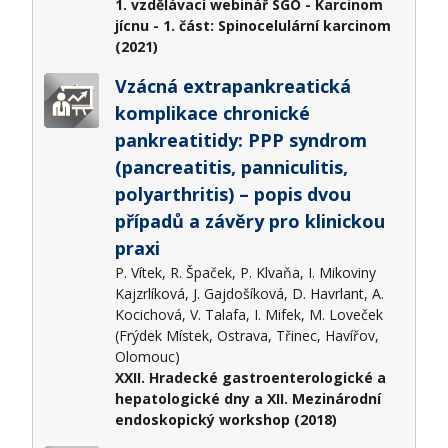
1. vzdělávací webinář SGO - Karcinom
jícnu - 1. část: Spinocelulární karcinom
(2021)
Vzácná extrapankreatická
komplikace chronické
pankreatitidy: PPP syndrom
(pancreatitis, panniculitis,
polyarthritis) – popis dvou
případů a závěry pro klinickou
praxi
P. Vítek, R. Špaček, P. Klvaňa, I. Mikoviny
Kajzrlíková, J. Gajdošíková, D. Havrlant, A.
Kocichová, V. Talafa, I. Mifek, M. Loveček
(Frýdek Místek, Ostrava, Třinec, Havířov,
Olomouc)
XXII. Hradecké gastroenterologické a
hepatologické dny a XII. Mezinárodní
endoskopický workshop (2018)