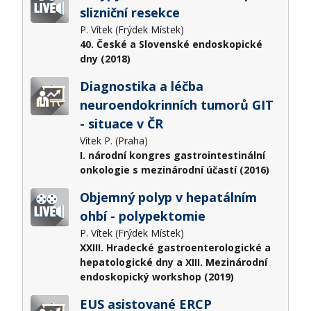
slizniční resekce
P. Vítek (Frýdek Místek)
40. České a Slovenské endoskopické
dny (2018)
Diagnostika a léčba
neuroendokrinních tumorů GIT
- situace v ČR
Vítek P. (Praha)
I. národní kongres gastrointestinální
onkologie s mezinárodní účastí (2016)
Objemný polyp v hepatálním
ohbí - polypektomie
P. Vítek (Frýdek Místek)
XXIII. Hradecké gastroenterologické a
hepatologické dny a XIII. Mezinárodní
endoskopický workshop (2019)
EUS asistované ERCP