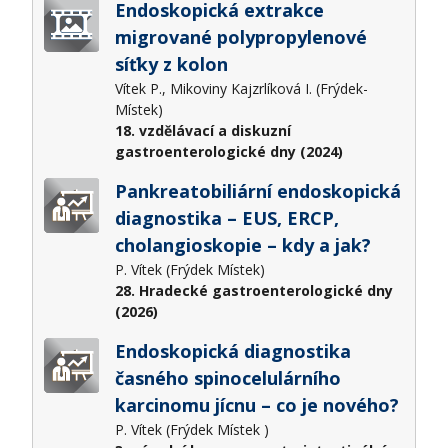
Endoskopická extrakce
migrované polypropylenové
síťky z kolon
Vítek P., Mikoviny Kajzrlíková I. (Frýdek-
Místek)
18. vzdělávací a diskuzní
gastroenterologické dny (2024)
Pankreatobiliární endoskopická
diagnostika – EUS, ERCP,
cholangioskopie – kdy a jak?
P. Vítek (Frýdek Místek)
28. Hradecké gastroenterologické dny
(2026)
Endoskopická diagnostika
časného spinocelulárního
karcinomu jícnu – co je nového?
P. Vítek (Frýdek Místek )