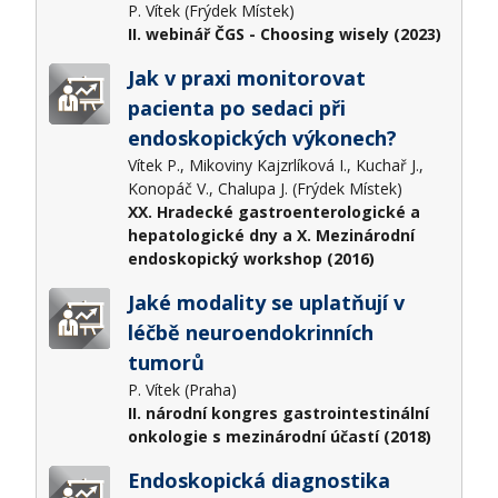
P. Vítek (Frýdek Místek)
II. webinář ČGS - Choosing wisely (2023)
Jak v praxi monitorovat
pacienta po sedaci při
endoskopických výkonech?
Vítek P., Mikoviny Kajzrlíková I., Kuchař J.,
Konopáč V., Chalupa J. (Frýdek Místek)
XX. Hradecké gastroenterologické a
hepatologické dny a X. Mezinárodní
endoskopický workshop (2016)
Jaké modality se uplatňují v
léčbě neuroendokrinních
tumorů
P. Vítek (Praha)
II. národní kongres gastrointestinální
onkologie s mezinárodní účastí (2018)
Endoskopická diagnostika