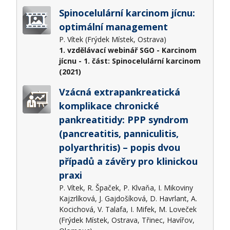
Spinocelulární karcinom jícnu:
optimální management
P. Vítek (Frýdek Místek, Ostrava)
1. vzdělávací webinář SGO - Karcinom
jícnu - 1. část: Spinocelulární karcinom
(2021)
Vzácná extrapankreatická
komplikace chronické
pankreatitidy: PPP syndrom
(pancreatitis, panniculitis,
polyarthritis) – popis dvou
případů a závěry pro klinickou
praxi
P. Vítek, R. Špaček, P. Klvaňa, I. Mikoviny
Kajzrlíková, J. Gajdošíková, D. Havrlant, A.
Kocichová, V. Talafa, I. Mifek, M. Loveček
(Frýdek Místek, Ostrava, Třinec, Havířov,