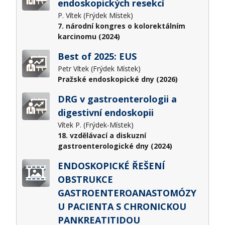
endoskopických resekcí
P. Vítek (Frýdek Místek)
7. národní kongres o kolorektálním
karcinomu (2024)
Best of 2025: EUS
Petr Vítek (Frýdek Místek)
Pražské endoskopické dny (2026)
DRG v gastroenterologii a
digestivní endoskopii
Vítek P. (Frýdek-Místek)
18. vzdělávací a diskuzní
gastroenterologické dny (2024)
ENDOSKOPICKÉ ŘEŠENÍ
OBSTRUKCE
GASTROENTEROANASTOMÓZY
U PACIENTA S CHRONICKOU
PANKREATITIDOU