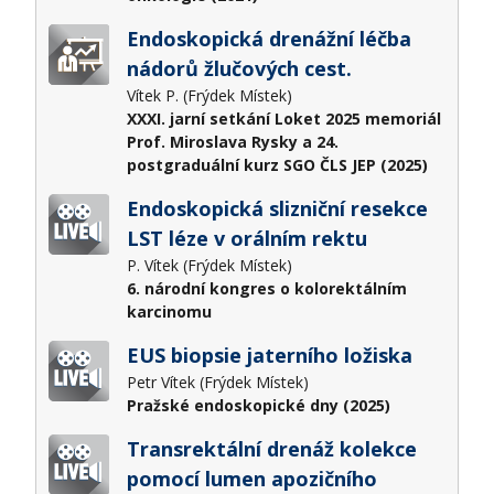
Endoskopická drenážní léčba
nádorů žlučových cest.
Vítek P. (Frýdek Místek)
XXXI. jarní setkání Loket 2025 memoriál
Prof. Miroslava Rysky a 24.
postgraduální kurz SGO ČLS JEP (2025)
Endoskopická slizniční resekce
LST léze v orálním rektu
P. Vítek (Frýdek Místek)
6. národní kongres o kolorektálním
karcinomu
EUS biopsie jaterního ložiska
Petr Vítek (Frýdek Místek)
Pražské endoskopické dny (2025)
Transrektální drenáž kolekce
pomocí lumen apozičního