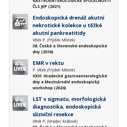
GASTROENTEROLOGICKÉ SPOLEČNOSTI
ČLS JEP (2021)
Endoskopická drenáž akutní
nekrotické kolekce u těžké
akutní pankreatitidy
Vítek P. (Frýdek Místek)
38. České a Slovenské endoskopické
dny (2016)
EMR v rektu
P. Vítek (Frýdek Místek)
XXVI. Hradecké gastroenterologické
dny a Mezinárodní endoskopický
workshop (2024)
LST v sigmatu, morfologická
diagnostika, endoskopická
slizniční resekce
Vítek P. (Hradec Králové)