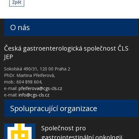
Zpět
O nás
Česká gastroenterologická společnost ČLS
JEP
Sokolská 490/31, 120 00 Praha 2
PhDr. Martina Pfeiferová,
mob.: 604 898 604,
e-mail:
pfeiferova@cgs-cls.cz
e-mail:
info@cgs-cls.cz
Spolupracující organizace
Společnost pro
gastrointestinální onkologii