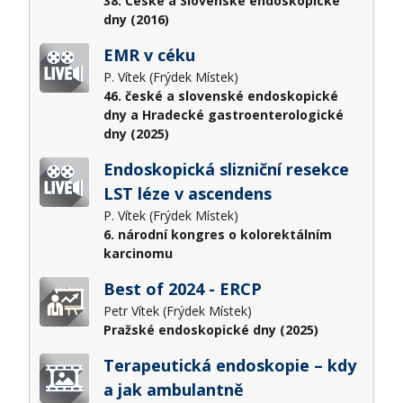
38. České a Slovenské endoskopické
dny (2016)
EMR v céku
P. Vítek (Frýdek Místek)
46. české a slovenské endoskopické
dny a Hradecké gastroenterologické
dny (2025)
Endoskopická slizniční resekce
LST léze v ascendens
P. Vítek (Frýdek Místek)
6. národní kongres o kolorektálním
karcinomu
Best of 2024 - ERCP
Petr Vítek (Frýdek Místek)
Pražské endoskopické dny (2025)
Terapeutická endoskopie – kdy
a jak ambulantně