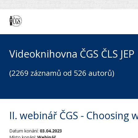
Videoknihovna ČGS ČLS JEP
(2269 záznamů od 526 autorů)
II. webinář ČGS - Choosing w
Datum konání:
03.04.2023
Místo konání:
Webinář