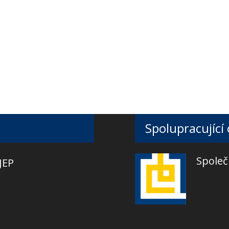
Spolupracující
Společ
JEP