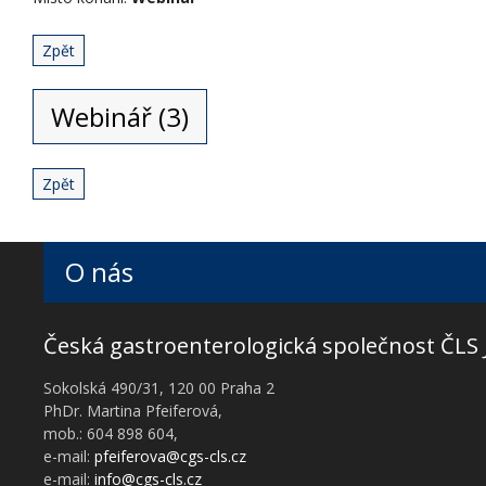
Zpět
Webinář (3)
Zpět
O nás
Česká gastroenterologická společnost ČLS 
Sokolská 490/31, 120 00 Praha 2
PhDr. Martina Pfeiferová,
mob.: 604 898 604,
e-mail:
pfeiferova@cgs-cls.cz
e-mail:
info@cgs-cls.cz