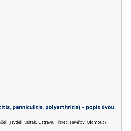
, panniculitis, polyarthritis) – popis dvou
Loveček (Frýdek Místek, Ostrava, Třinec, Havířov, Olomouc)