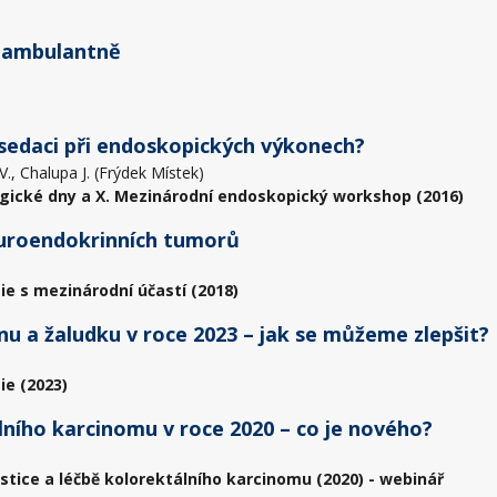
k ambulantně
 sedaci při endoskopických výkonech?
 V., Chalupa J. (Frýdek Místek)
gické dny a X. Mezinárodní endoskopický workshop (2016)
neuroendokrinních tumorů
ie s mezinárodní účastí (2018)
u a žaludku v roce 2023 – jak se můžeme zlepšit?
ie (2023)
ního karcinomu v roce 2020 – co je nového?
stice a léčbě kolorektálního karcinomu (2020) - webinář