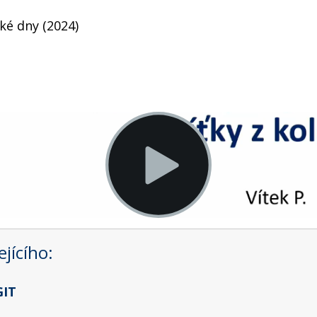
ké dny (2024)
jícího:
GIT