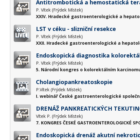
Antitrombotická a hemostatická terap
P. Vítek (Frýdek Místek)
XXIV. Hradecké gastroenterologické a hepato
LST v céku - slizniční resekce
P. Vítek (Frýdek Místek)
XXII. Hradecké gastroenterologické a hepatol
Endoskopická diagnostika kolorektá
P. Vítek (Frýdek Místek)
5. Národní kongres o kolorektálním karcinomu
Cholangiopankreatoskopie
P.Vítek (Frýdek Místek)
I. webinář České gastroenterologické společno
DRENÁŽ PANKREATICKÝCH TEKUTIN
Vítek P. (Frýdek Místek)
7. KONGRES ČESKÉ GASTROENTEROLOGICKÉ SPOL
Endoskopická drenáž akutní nekrotic