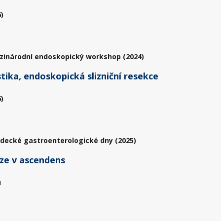
)
zinárodní endoskopický workshop (2024)
ika, endoskopická slizniční resekce
)
adecké gastroenterologické dny (2025)
éze v ascendens
u