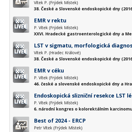
Vítek P. (Frýdek Místek)
38. České a Slovenské endoskopické dny (2016
EMR v rektu
P. Vítek (Frýdek Místek)
XXVI. Hradecké gastroenterologické dny a Me
LST v sigmatu, morfologická diagnost
Vítek P. (Hradec Králové)
38. České a Slovenské endoskopické dny (2016
EMR v céku
P. Vítek (Frýdek Místek)
46. české a slovenské endoskopické dny a Hr
Endoskopická slizniční resekce LST l
P. Vítek (Frýdek Místek)
6. národní kongres o kolorektálním karcinom
Best of 2024 - ERCP
Petr Vítek (Frýdek Místek)