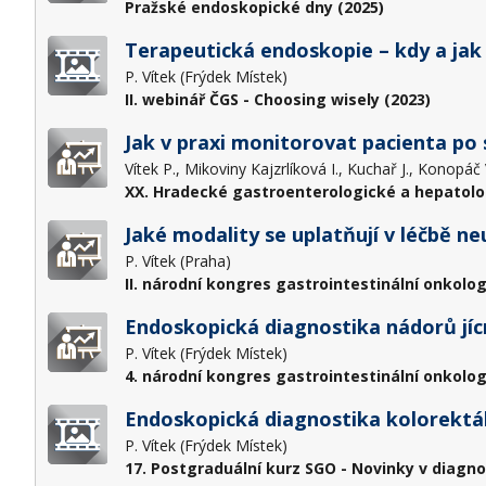
Pražské endoskopické dny (2025)
Terapeutická endoskopie – kdy a ja
P. Vítek (Frýdek Místek)
II. webinář ČGS - Choosing wisely (2023)
Jak v praxi monitorovat pacienta po
Vítek P., Mikoviny Kajzrlíková I., Kuchař J., Konopáč
XX. Hradecké gastroenterologické a hepatolo
Jaké modality se uplatňují v léčbě 
P. Vítek (Praha)
II. národní kongres gastrointestinální onkolog
Endoskopická diagnostika nádorů jícn
P. Vítek (Frýdek Místek)
4. národní kongres gastrointestinální onkolog
Endoskopická diagnostika kolorektál
P. Vítek (Frýdek Místek)
17. Postgraduální kurz SGO - Novinky v diagno