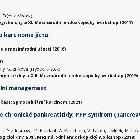
pa (Frýdek Místek)
ogické dny a XI. Mezinárodní endoskopický workshop (2017)
o karcinomu jícnu
ie s mezinárodní účastí (2016)
ém
iny Kajzrlíková (Frýdek Místek)
logické dny a XIII. Mezinárodní endoskopický workshop (2019)
imální management
 část: Spinocelulární karcinom (2021)
chronické pankreatitidy: PPP syndrom (pancreatitis
ová, J. Gajdošíková, D. Havrlant, A. Kocichová, V. Talafa, I. Mifek, M. 
ogické dny a XII. Mezinárodní endoskopický workshop (2018)