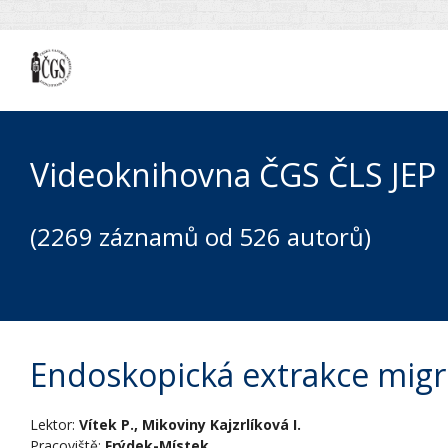
Videoknihovna ČGS ČLS JEP
(2269 záznamů od 526 autorů)
Endoskopická extrakce migr
Lektor:
Vítek P., Mikoviny Kajzrlíková I.
Pracoviště:
Frýdek-Místek