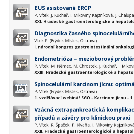
EUS asistované ERCP
P. Vítek, J. Kuchař, I. Mikoviny Kajzrlíková, J. Chalu
XXI. Hradecké gastroenterologické a hepatol
Diagnostika časného spinocelulárníh
Vítek P. (Frýdek Místek, Ostrava)
I. národní kongres gastrointestinální onkolog
Endometrióza – mezioborový probl
P. Vítek, M. Němec, M. Chrostek, J. Kuchař, I. Mikov
XXIII. Hradecké gastroenterologické a hepato
Spinocelulární karcinom jícnu: opt
P. Vítek (Frýdek Místek, Ostrava)
1. vzdělávací webinář SGO - Karcinom jícnu - 1.
Vzácná extrapankreatická komplikace 
případů a závěry pro klinickou praxi
P. Vítek, R. Špaček, P. Klvaňa, I. Mikoviny Kajzrlík
XXII. Hradecké gastroenterologické a hepatol