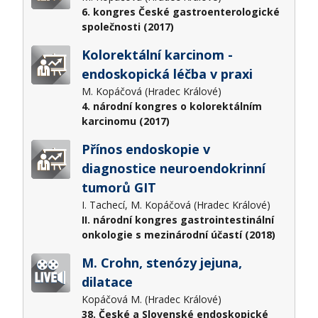
6. kongres České gastroenterologické
společnosti (2017)
Kolorektální karcinom -
endoskopická léčba v praxi
M. Kopáčová (Hradec Králové)
4. národní kongres o kolorektálním
karcinomu (2017)
Přínos endoskopie v
diagnostice neuroendokrinní
tumorů GIT
I. Tachecí, M. Kopáčová (Hradec Králové)
II. národní kongres gastrointestinální
onkologie s mezinárodní účastí (2018)
M. Crohn, stenózy jejuna,
dilatace
Kopáčová M. (Hradec Králové)
38. České a Slovenské endoskopické