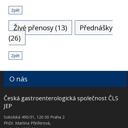
Zpět
Živé přenosy (13)
Přednášky
(26)
Zpět
O nás
Česká gastroenterologická společnost ČLS
JEP
Sokolská 490/31, 120 00 Praha 2
PhDr. Martina Pfeiferová,