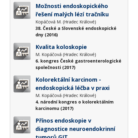
Možnosti endoskopického
řešení malých lézí tračníku
Kopáčová M. (Hradec Králové)
38. České a Slovenské endoskopické
dny (2016)
Kvalita koloskopie
M. Kopáčová (Hradec Králové)
6. kongres České gastroenterologické
společnosti (2017)
Kolorektální karcinom -
endoskopická léčba v praxi
M. Kopáčová (Hradec Králové)
4. národní kongres o kolorektálním
karcinomu (2017)
Přínos endoskopie v
diagnostice neuroendokrinní
tumorů GIT