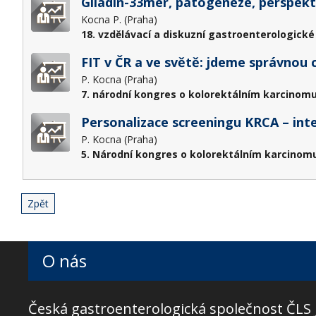
Gliadin-33mer, patogeneze, perspekti
Kocna P. (Praha)
18. vzdělávací a diskuzní gastroenterologické
FIT v ČR a ve světě: jdeme správnou 
P. Kocna (Praha)
7. národní kongres o kolorektálním karcinomu
Personalizace screeningu KRCA – int
P. Kocna (Praha)
5. Národní kongres o kolorektálním karcinomu
Zpět
O nás
Česká gastroenterologická společnost ČLS 