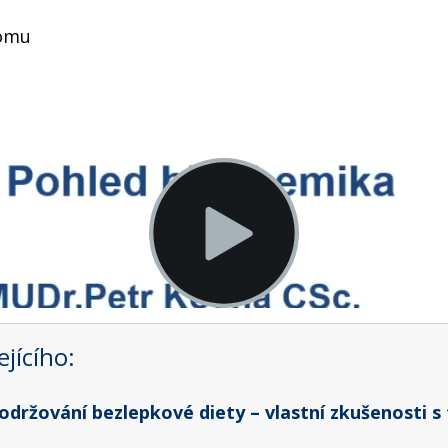
nomu
jícího:
održování bezlepkové diety – vlastní zkušenosti s