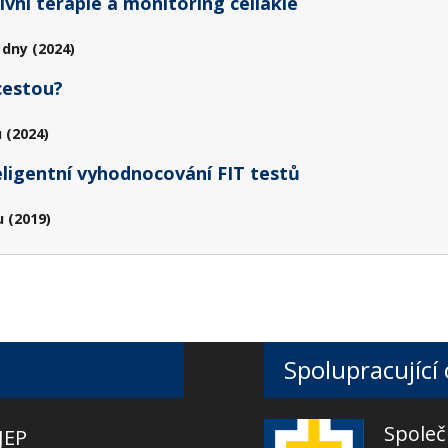
vní terapie a monitoring celiakie
 dny (2024)
cestou?
 (2024)
eligentní vyhodnocování FIT testů
 (2019)
Spolupracující
Společ
JEP