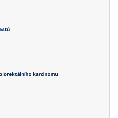
testů
kolorektálního karcinomu