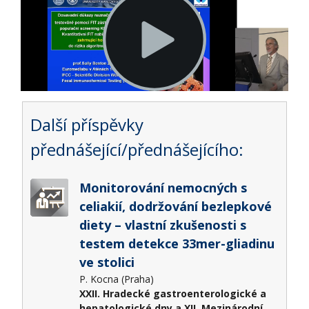
Další příspěvky
přednášející/přednášejícího:
Monitorování nemocných s
celiakií, dodržování bezlepkové
diety – vlastní zkušenosti s
testem detekce 33mer-gliadinu
ve stolici
P. Kocna (Praha)
XXII. Hradecké gastroenterologické a
hepatologické dny a XII. Mezinárodní