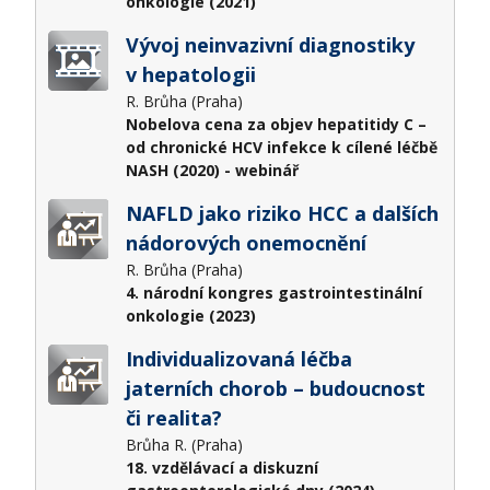
onkologie (2021)
Vývoj neinvazivní diagnostiky
v hepatologii
R. Brůha (Praha)
Nobelova cena za objev hepatitidy C –
od chronické HCV infekce k cílené léčbě
NASH (2020) - webinář
NAFLD jako riziko HCC a dalších
nádorových onemocnění
R. Brůha (Praha)
4. národní kongres gastrointestinální
onkologie (2023)
Individualizovaná léčba
jaterních chorob – budoucnost
či realita?
Brůha R. (Praha)
18. vzdělávací a diskuzní