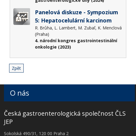
gastroenterologické dny (2024)
Panelová diskuze - Sympozium
5: Hepatocelulární karcinom
R. Brůha, L. Lambert, M. Zubaľ, K. Menclová
(Praha)
4. národní kongres gastrointestinální
onkologie (2023)
Zpět
O nás
Česká gastroenterologická společnost ČLS
JEP
Sokolská 490/31, 120 00 Praha 2