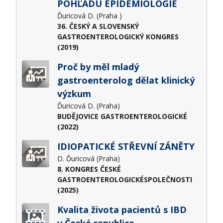
POHĽADU EPIDEMIOLÓGIE
Ďuricová D. (Praha )
36. ČESKÝ A SLOVENSKÝ
GASTROENTEROLOGICKÝ KONGRES
(2019)
Proč by měl mladý
gastroenterolog dělat klinický
výzkum
Ďuricová D. (Praha)
BUDĚJOVICE GASTROENTEROLOGICKÉ
(2022)
IDIOPATICKÉ STŘEVNÍ ZÁNĚTY
D. Ďuricová (Praha)
8. KONGRES ČESKÉ
GASTROENTEROLOGICKÉSPOLEČNOSTI
(2025)
Kvalita života pacientů s IBD
v České republice