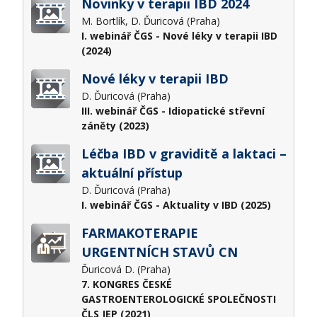
Novinky v terapii IBD 2024
M. Bortlík, D. Ďuricová (Praha)
I. webinář ČGS - Nové léky v terapii IBD
(2024)
Nové léky v terapii IBD
D. Ďuricová (Praha)
III. webinář ČGS - Idiopatické střevní
záněty (2023)
Léčba IBD v graviditě a laktaci –
aktuální přístup
D. Ďuricová (Praha)
I. webinář ČGS - Aktuality v IBD (2025)
FARMAKOTERAPIE
URGENTNÍCH STAVŮ CN
Ďuricová D. (Praha)
7. KONGRES ČESKÉ
GASTROENTEROLOGICKÉ SPOLEČNOSTI
ČLS JEP (2021)