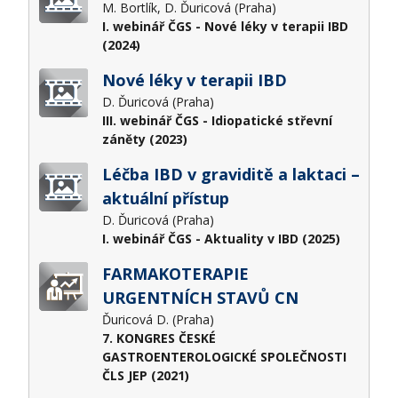
M. Bortlík, D. Ďuricová (Praha)
I. webinář ČGS - Nové léky v terapii IBD
(2024)
Nové léky v terapii IBD
D. Ďuricová (Praha)
III. webinář ČGS - Idiopatické střevní
záněty (2023)
Léčba IBD v graviditě a laktaci –
aktuální přístup
D. Ďuricová (Praha)
I. webinář ČGS - Aktuality v IBD (2025)
FARMAKOTERAPIE
URGENTNÍCH STAVŮ CN
Ďuricová D. (Praha)
7. KONGRES ČESKÉ
GASTROENTEROLOGICKÉ SPOLEČNOSTI
ČLS JEP (2021)