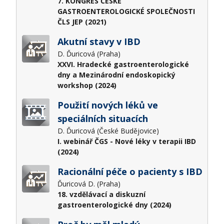
7. KONGRES ČESKÉ
GASTROENTEROLOGICKÉ SPOLEČNOSTI
ČLS JEP (2021)
Akutní stavy v IBD
D. Ďuricová (Praha)
XXVI. Hradecké gastroenterologické
dny a Mezinárodní endoskopický
workshop (2024)
Použití nových léků ve
speciálních situacích
D. Ďuricová (České Budějovice)
I. webinář ČGS - Nové léky v terapii IBD
(2024)
Racionální péče o pacienty s IBD
Ďuricová D. (Praha)
18. vzdělávací a diskuzní
gastroenterologické dny (2024)