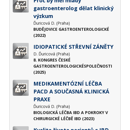
Proč by měl mladý
gastroenterolog dělat klinický
výzkum
Ďuricová D. (Praha)
BUDĚJOVICE GASTROENTEROLOGICKÉ
(2022)
IDIOPATICKÉ STŘEVNÍ ZÁNĚTY
D. Ďuricová (Praha)
8. KONGRES ČESKÉ
GASTROENTEROLOGICKÉSPOLEČNOSTI
(2025)
MEDIKAMENTÓZNÍ LÉČBA
PACD A SOUČASNÁ KLINICKÁ
PRAXE
Ďuricová D. (Praha)
BIOLOGICKÁ LÉČBA IBD A POKROKY V
CHIRURGICKÉ LÉČBĚ IBD (2023)
Kvalita života pacientů s IBD